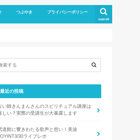
介
つぶやき
プライバシーポリシー
search
最近の投稿
占い師きんまんさんのスピリチュアル講座は
怪しい？実際の受講生が大暴露します
武道館に響きわたる歌声と想い！美波
JOYINT3/30ライブレポ