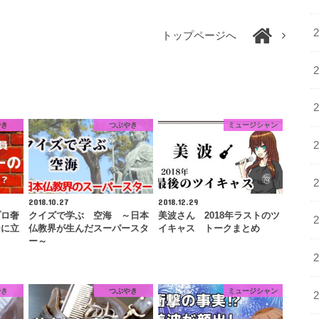
トップページへ
やき
つぶやき
ミュージシャン
2018.10.27
2018.12.29
プロ奢
クイズで学ぶ 空海 ～日本
美波さん 2018年ラストのツ
ーに立
仏教界が生んだスーパースタ
イキャス トークまとめ
ー～
やき
つぶやき
ミュージシャン