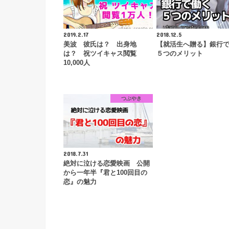
2019.2.17
2018.12.5
美波 彼氏は？ 出身地
【就活生へ贈る】銀行
は？ 祝ツイキャス閲覧
５つのメリット
10,000人
つぶやき
2018.7.31
絶対に泣ける恋愛映画 公開
から一年半『君と100回目の
恋』の魅力