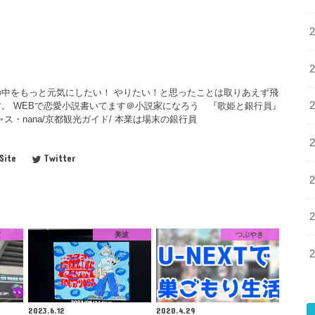
中をもっと元気にしたい！ やりたい！と思ったことは取りあえず飛
。 WEBで恋愛小説書いてます＠小説家になろう 『歌姫と銀行員』
ス・nana/京都観光ガイド/ 本業は場末の銀行員
Site
Twitter
波
美波
つぶやき
2023.6.12
2020.4.29