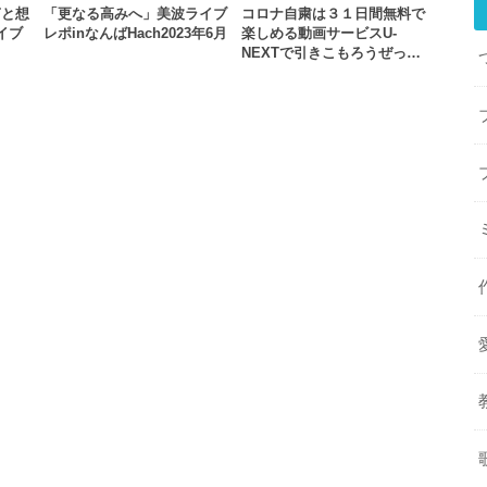
声と想
「更なる高みへ」美波ライブ
コロナ自粛は３１日間無料で
ライブ
レポinなんばHach2023年6月
楽しめる動画サービスU-
NEXTで引きこもろうぜっ…