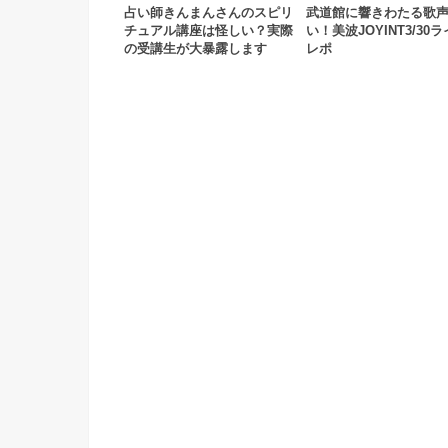
占い師きんまんさんのスピリ
武道館に響きわたる歌
チュアル講座は怪しい？実際
い！美波JOYINT3/30
の受講生が大暴露します
レポ