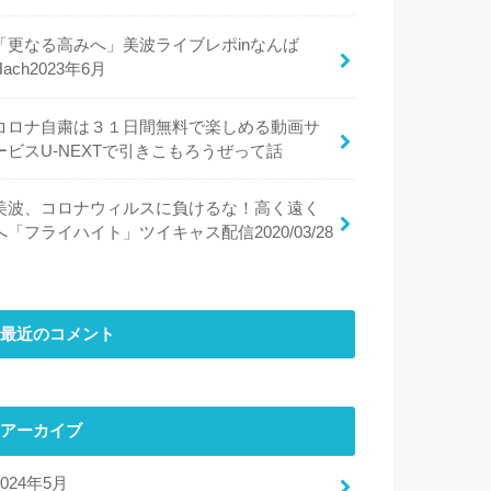
「更なる高みへ」美波ライブレポinなんば
Hach2023年6月
コロナ自粛は３１日間無料で楽しめる動画サ
ービスU-NEXTで引きこもろうぜって話
美波、コロナウィルスに負けるな！高く遠く
へ「フライハイト」ツイキャス配信2020/03/28
最近のコメント
アーカイブ
2024年5月