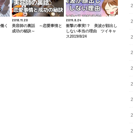
2018.11.20
2019.8.24
で働く
美容師の裏話 ～恋愛事情と
衝撃の事実!？ 美波が顔出し
成功の秘訣～
しない本当の理由 ツイキャ
ス2019/8/24