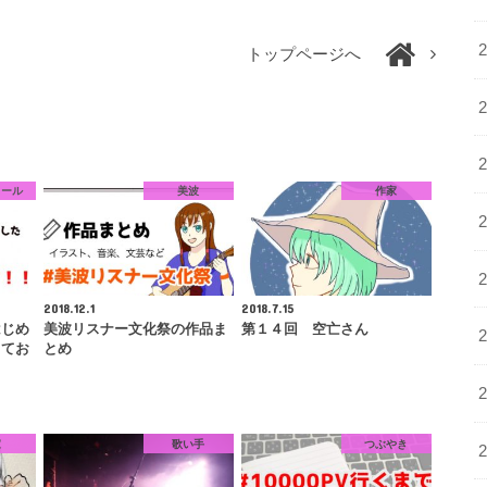
トップページへ
ィール
美波
作家
2018.12.1
2018.7.15
はじめ
美波リスナー文化祭の作品ま
第１４回 空亡さん
ってお
とめ
家
歌い手
つぶやき