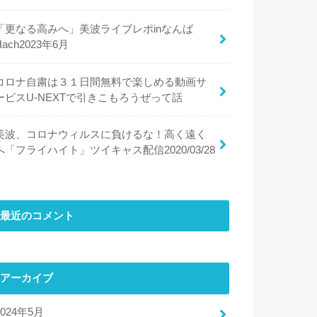
「更なる高みへ」美波ライブレポinなんば
Hach2023年6月
コロナ自粛は３１日間無料で楽しめる動画サ
ービスU-NEXTで引きこもろうぜって話
美波、コロナウィルスに負けるな！高く遠く
へ「フライハイト」ツイキャス配信2020/03/28
最近のコメント
アーカイブ
2024年5月