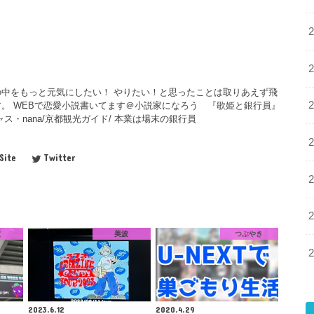
中をもっと元気にしたい！ やりたい！と思ったことは取りあえず飛
。 WEBで恋愛小説書いてます＠小説家になろう 『歌姫と銀行員』
ス・nana/京都観光ガイド/ 本業は場末の銀行員
Site
Twitter
波
美波
つぶやき
2023.6.12
2020.4.29