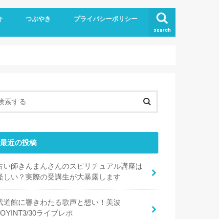
介
つぶやき
プライバシーポリシー
search
最近の投稿
占い師きんまんさんのスピリチュアル講座は
怪しい？実際の受講生が大暴露します
武道館に響きわたる歌声と想い！美波
JOYINT3/30ライブレポ