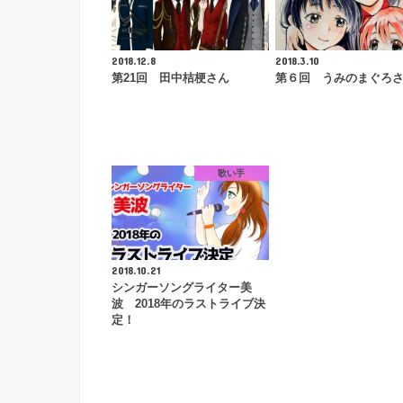
2018.12.8
2018.3.10
第21回 田中桔梗さん
第６回 うみのまぐろ
歌い手
2018.10.21
シンガーソングライター美
波 2018年のラストライブ決
定！