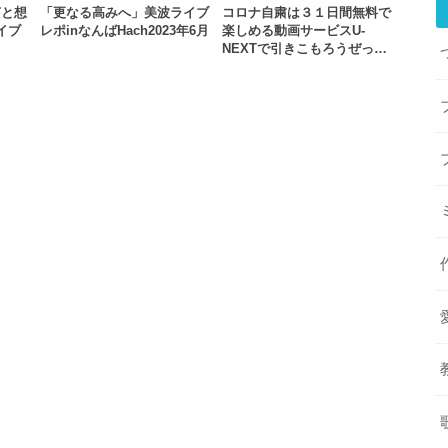
声と想
「更なる高みへ」美波ライブ
コロナ自粛は３１日間無料で
ライブ
レポinなんばHach2023年6月
楽しめる動画サービスU-
NEXTで引きこもろうぜっ…