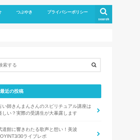
介
つぶやき
プライバシーポリシー
search
最近の投稿
占い師きんまんさんのスピリチュアル講座は
怪しい？実際の受講生が大暴露します
武道館に響きわたる歌声と想い！美波
JOYINT3/30ライブレポ