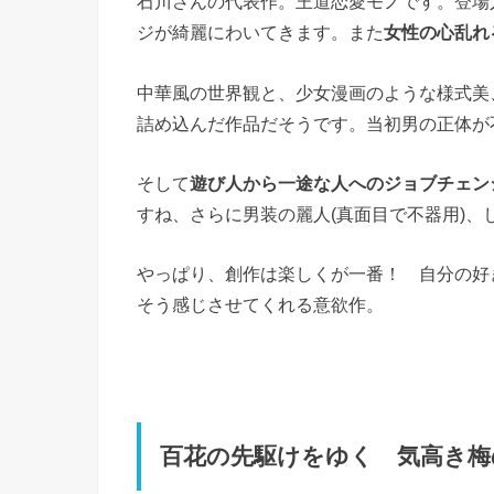
石川さんの代表作。王道恋愛モノです。登場
ジが綺麗にわいてきます。また
女性の心乱れ
中華風の世界観と、少女漫画のような様式美
詰め込んだ作品だそうです。当初男の正体が
そして
遊び人から一途な人へのジョブチェン
すね、さらに男装の麗人(真面目で不器用)
やっぱり、創作は楽しくが一番！ 自分の好
そう感じさせてくれる意欲作。
百花の先駆けをゆく 気高き梅