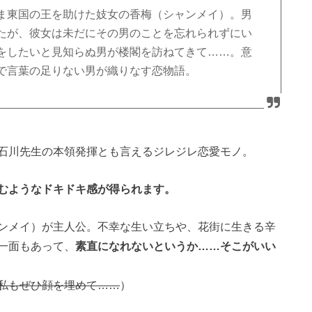
ま東国の王を助けた妓女の香梅（シャンメイ）。男
たが、彼女は未だにその男のことを忘れられずにい
をしたいと見知らぬ男が楼閣を訪ねてきて……。意
で言葉の足りない男が織りなす恋物語。
石川先生の本領発揮とも言えるジレジレ恋愛モノ。
むようなドキドキ感が得られます。
ンメイ）が主人公。不幸な生い立ちや、花街に生きる辛
一面もあって、
素直になれないというか……そこがいい
私もぜひ顔を埋めて……
）