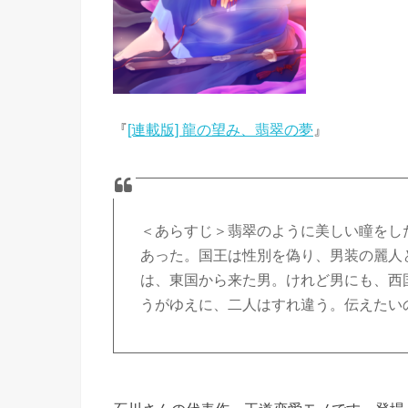
『
[連載版] 龍の望み、翡翠の夢
』
＜あらすじ＞翡翠のように美しい瞳をし
あった。国王は性別を偽り、男装の麗人
は、東国から来た男。けれど男にも、西
うがゆえに、二人はすれ違う。伝えたい