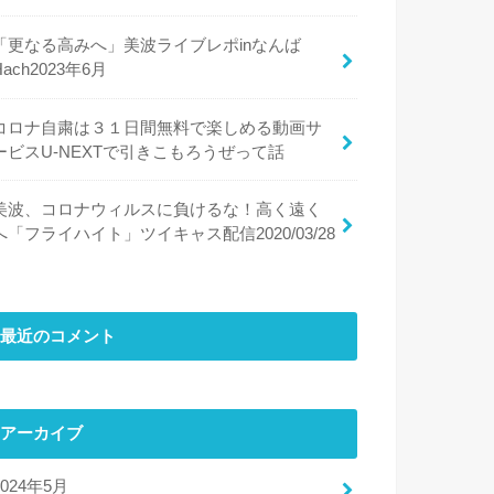
「更なる高みへ」美波ライブレポinなんば
Hach2023年6月
コロナ自粛は３１日間無料で楽しめる動画サ
ービスU-NEXTで引きこもろうぜって話
美波、コロナウィルスに負けるな！高く遠く
へ「フライハイト」ツイキャス配信2020/03/28
最近のコメント
アーカイブ
2024年5月