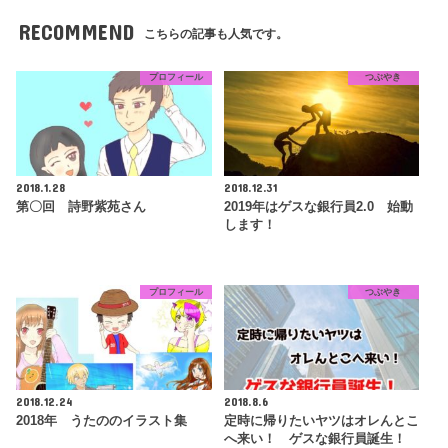
RECOMMEND
こちらの記事も人気です。
プロフィール
つぶやき
2018.1.28
2018.12.31
第〇回 詩野紫苑さん
2019年はゲスな銀行員2.0 始動
します！
プロフィール
つぶやき
2018.12.24
2018.8.6
2018年 うたののイラスト集
定時に帰りたいヤツはオレんとこ
へ来い！ ゲスな銀行員誕生！