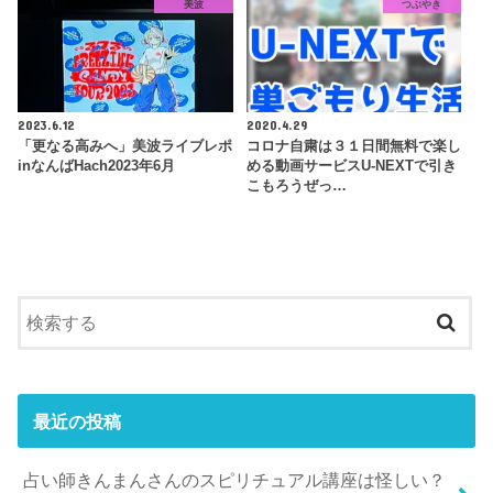
美波
つぶやき
2023.6.12
2020.4.29
「更なる高みへ」美波ライブレポ
コロナ自粛は３１日間無料で楽し
inなんばHach2023年6月
める動画サービスU-NEXTで引き
こもろうぜっ…
最近の投稿
占い師きんまんさんのスピリチュアル講座は怪しい？