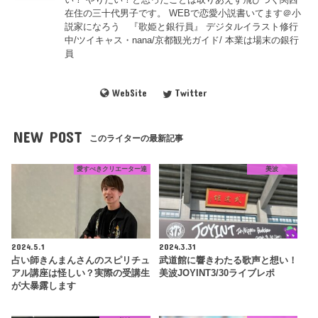
在住の三十代男子です。 WEBで恋愛小説書いてます＠小
説家になろう 『歌姫と銀行員』 デジタルイラスト修行
中/ツイキャス・nana/京都観光ガイド/ 本業は場末の銀行
員
WebSite
Twitter
NEW POST
このライターの最新記事
愛すべきクリエーター達
美波
2024.5.1
2024.3.31
占い師きんまんさんのスピリチュ
武道館に響きわたる歌声と想い！
アル講座は怪しい？実際の受講生
美波JOYINT3/30ライブレポ
が大暴露します