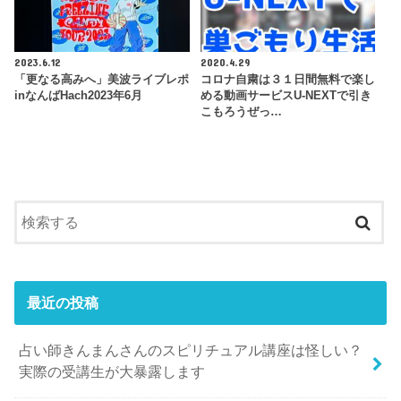
2023.6.12
2020.4.29
「更なる高みへ」美波ライブレポ
コロナ自粛は３１日間無料で楽し
inなんばHach2023年6月
める動画サービスU-NEXTで引き
こもろうぜっ…
最近の投稿
占い師きんまんさんのスピリチュアル講座は怪しい？
実際の受講生が大暴露します