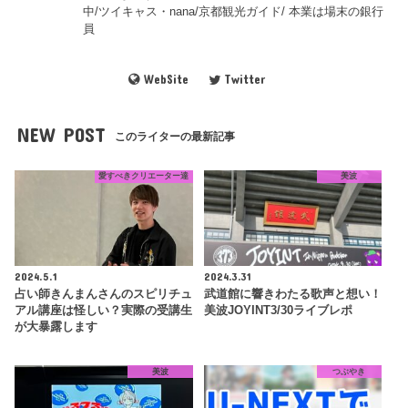
中/ツイキャス・nana/京都観光ガイド/ 本業は場末の銀行
員
WebSite
Twitter
NEW POST
このライターの最新記事
愛すべきクリエーター達
美波
2024.5.1
2024.3.31
占い師きんまんさんのスピリチュ
武道館に響きわたる歌声と想い！
アル講座は怪しい？実際の受講生
美波JOYINT3/30ライブレポ
が大暴露します
美波
つぶやき