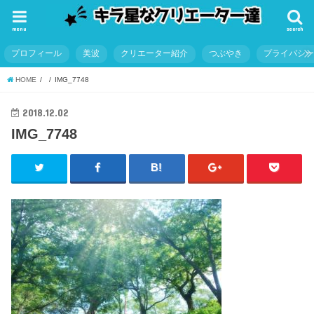
menu
search
プロフィール
美波
クリエーター紹介
つぶやき
プライバシ
HOME
IMG_7748
2018.12.02
IMG_7748