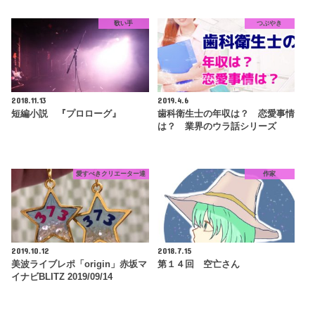
歌い手
つぶやき
2018.11.13
2019.4.6
短編小説 『プロローグ』
歯科衛生士の年収は？ 恋愛事情
は？ 業界のウラ話シリーズ
愛すべきクリエーター達
作家
2019.10.12
2018.7.15
美波ライブレポ「origin」赤坂マ
第１４回 空亡さん
イナビBLITZ 2019/09/14