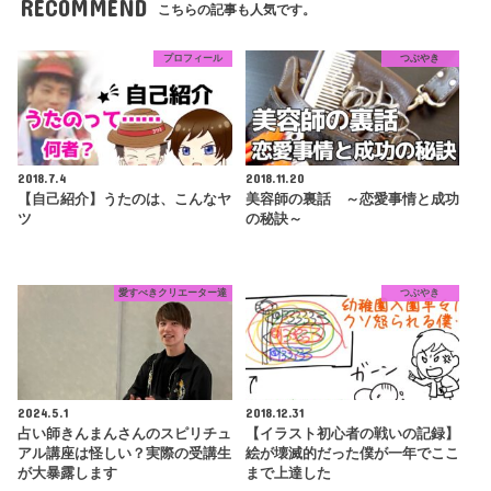
RECOMMEND
こちらの記事も人気です。
プロフィール
つぶやき
2018.7.4
2018.11.20
【自己紹介】うたのは、こんなヤ
美容師の裏話 ～恋愛事情と成功
ツ
の秘訣～
愛すべきクリエーター達
つぶやき
2024.5.1
2018.12.31
占い師きんまんさんのスピリチュ
【イラスト初心者の戦いの記録】
アル講座は怪しい？実際の受講生
絵が壊滅的だった僕が一年でここ
が大暴露します
まで上達した