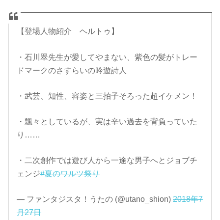
【登場人物紹介 ヘルトゥ】
・石川翠先生が愛してやまない、紫色の髪がトレー
ドマークのさすらいの吟遊詩人
・武芸、知性、容姿と三拍子そろった超イケメン！
・飄々としているが、実は辛い過去を背負っていた
り……
・二次創作では遊び人から一途な男子へとジョブチ
ェンジ
#夏のワルツ祭り
— ファンタジスタ！うたの (@utano_shion)
2018年7
月27日