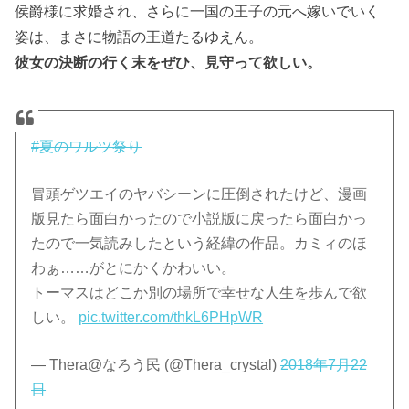
侯爵様に求婚され、さらに一国の王子の元へ嫁いでいく
姿は、まさに物語の王道たるゆえん。
彼女の決断の行く末をぜひ、見守って欲しい。
#夏のワルツ祭り
冒頭ゲツエイのヤバシーンに圧倒されたけど、漫画
版見たら面白かったので小説版に戻ったら面白かっ
たので一気読みしたという経緯の作品。カミィのほ
わぁ……がとにかくかわいい。
トーマスはどこか別の場所で幸せな人生を歩んで欲
しい。
pic.twitter.com/thkL6PHpWR
— Thera@なろう民 (@Thera_crystal)
2018年7月22
日