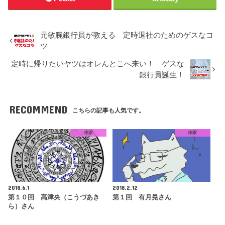
元敏腕銀行員が教える 定時退社のためのゲスなコ
ツ
定時に帰りたいヤツはオレんとこへ来い！ ゲスな
銀行員誕生！
RECOMMEND
こちらの記事も人気です。
作家
作家
2018.6.1
2018.2.12
第１０回 高津央（こうづあき
第１回 有月晃さん
ら）さん