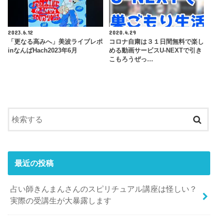
2023.6.12
2020.4.29
「更なる高みへ」美波ライブレポ
コロナ自粛は３１日間無料で楽し
inなんばHach2023年6月
める動画サービスU-NEXTで引き
こもろうぜっ…
最近の投稿
占い師きんまんさんのスピリチュアル講座は怪しい？
実際の受講生が大暴露します