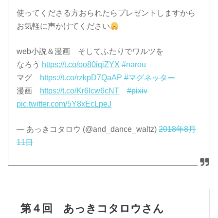
使ってくださる方おられたらプレゼントしますから
お気軽に声かけてください
web小説＆漫画 そしてふたりでワルツを
なろう
https://t.co/oo80iqiZYX
#narou
マグ
https://t.co/rzkpD7QaAP
#マグネッター
漫画
https://t.co/Kr6lcw6cNT
#pixiv
pic.twitter.com/5Y8xEcLpeJ
— あっきコタロウ (@and_dance_waltz)
2018年8月
11日