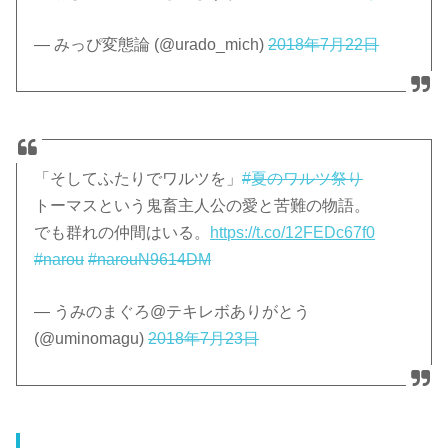
— みっぴ変態論 (@urado_mich)
2018年7月22日
「そしてふたりでワルツを」
#夏のワルツ祭り
トーマスという鬼畜主人公の愛と苦難の物語。
でも群れの仲間はいる。
https://t.co/12FEDc67f0
#narou
#narouN9614DM
— うみのまぐろ@テキレボありがとう
(@uminomagu)
2018年7月23日