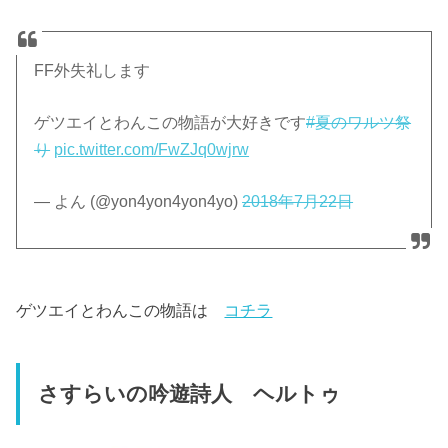
FF外失礼します
ゲツエイとわんこの物語が大好きです
#夏のワルツ祭
り
pic.twitter.com/FwZJq0wjrw
— よん (@yon4yon4yon4yo)
2018年7月22日
ゲツエイとわんこの物語は
コチラ
さすらいの吟遊詩人 ヘルトゥ