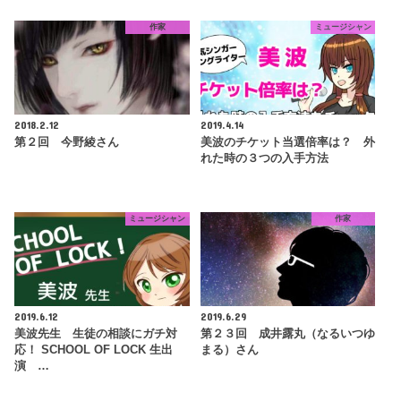
作家
ミュージシャン
2018.2.12
2019.4.14
第２回 今野綾さん
美波のチケット当選倍率は？ 外
れた時の３つの入手方法
ミュージシャン
作家
2019.6.12
2019.6.29
美波先生 生徒の相談にガチ対
第２３回 成井露丸（なるいつゆ
応！ SCHOOL OF LOCK 生出
まる）さん
演 …