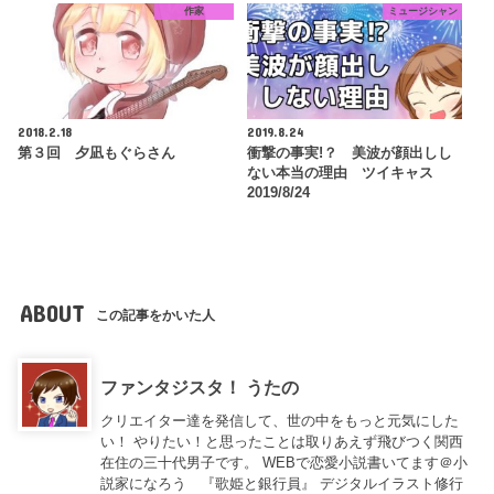
作家
ミュージシャン
2018.2.18
2019.8.24
第３回 夕凪もぐらさん
衝撃の事実!？ 美波が顔出しし
ない本当の理由 ツイキャス
2019/8/24
ABOUT
この記事をかいた人
ファンタジスタ！ うたの
クリエイター達を発信して、世の中をもっと元気にした
い！ やりたい！と思ったことは取りあえず飛びつく関西
在住の三十代男子です。 WEBで恋愛小説書いてます＠小
説家になろう 『歌姫と銀行員』 デジタルイラスト修行