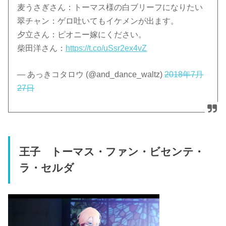
麦うさぎさん：トーマス様の白ブリーフになりたい
翠チャン：ゲロ吐いてもイケメンが出ます。
夕立さん：ピオニー嫁にください。
柴田洋さん：
https://t.co/uSsr2ex4vZ
— あっきコタロウ (@and_dance_waltz)
2018年7月
27日
王子 トーマス・ファン・ビセンテ・
ラ・セルダ