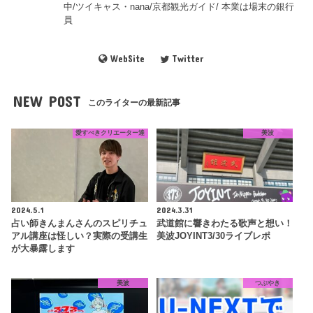
中/ツイキャス・nana/京都観光ガイド/ 本業は場末の銀行
員
WebSite
Twitter
NEW POST
このライターの最新記事
愛すべきクリエーター達
美波
2024.5.1
2024.3.31
占い師きんまんさんのスピリチュ
武道館に響きわたる歌声と想い！
アル講座は怪しい？実際の受講生
美波JOYINT3/30ライブレポ
が大暴露します
美波
つぶやき