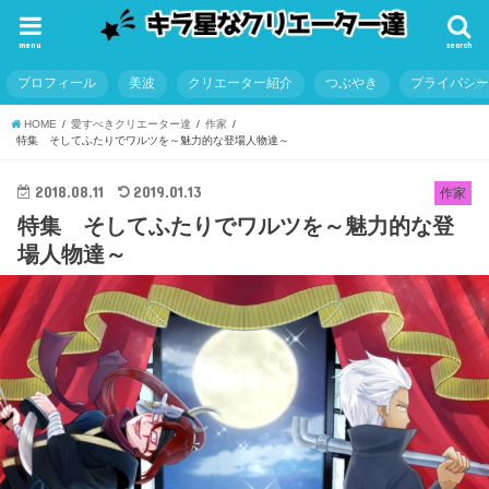
menu
search
プロフィール
美波
クリエーター紹介
つぶやき
プライバシ
HOME
愛すべきクリエーター達
作家
特集 そしてふたりでワルツを～魅力的な登場人物達～
2018.08.11
2019.01.13
作家
特集 そしてふたりでワルツを～魅力的な登
場人物達～