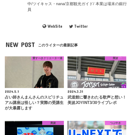
中/ツイキャス・nana/京都観光ガイド/ 本業は場末の銀行
員
WebSite
Twitter
NEW POST
このライターの最新記事
愛すべきクリエーター達
美波
2024.5.1
2024.3.31
占い師きんまんさんのスピリチュ
武道館に響きわたる歌声と想い！
アル講座は怪しい？実際の受講生
美波JOYINT3/30ライブレポ
が大暴露します
美波
つぶやき