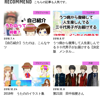
RECOMMEND
こちらの記事も人気です。
プロフィール
つぶやき
2018.7.4
2018.8.17
【自己紹介】うたのは、こんなヤ
うつ病から復帰して人生楽しんで
ツ
る３０代男子がお届けする【決定
版 メンタル…
プロフィール
作家
2018.12.24
2018.12.8
2018年 うたののイラスト集
第21回 田中桔梗さん