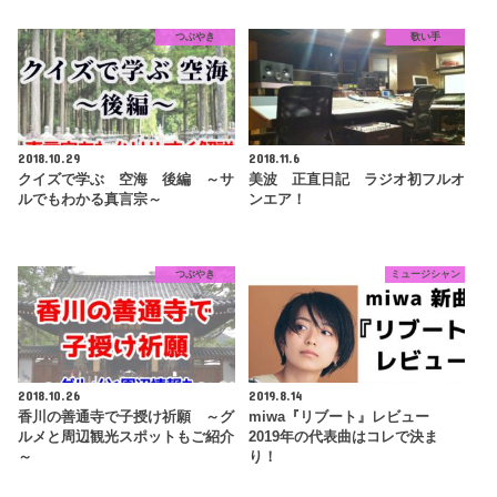
つぶやき
歌い手
2018.10.29
2018.11.6
クイズで学ぶ 空海 後編 ～サ
美波 正直日記 ラジオ初フルオ
ルでもわかる真言宗～
ンエア！
つぶやき
ミュージシャン
2018.10.26
2019.8.14
香川の善通寺で子授け祈願 ～グ
miwa『リブート』レビュー
ルメと周辺観光スポットもご紹介
2019年の代表曲はコレで決ま
～
り！