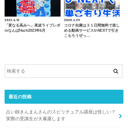
2023.6.12
2020.4.29
「更なる高みへ」美波ライブレポ
コロナ自粛は３１日間無料で楽し
inなんばHach2023年6月
める動画サービスU-NEXTで引き
こもろうぜっ…
最近の投稿
占い師きんまんさんのスピリチュアル講座は怪しい？
実際の受講生が大暴露します