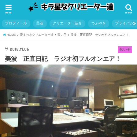
menu
search
プロフィール
美波
クリエーター紹介
つぶやき
プライバシ
HOME
愛すべきクリエーター達
歌い手
美波 正直日記 ラジオ初フルオンエア！
2018.11.06
歌い手
美波 正直日記 ラジオ初フルオンエア！