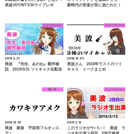
美波JOYINT3/30ライブレポ
新時代の音楽が世に放たれた！
ミュージシャン
ミュージシャン
2019.5.31
2018.12.29
美波 『先生、あのね』製作秘
美波さん 2018年ラストのツイ
話 2019/5/31 ツイキャス生配信
キャス トークまとめ
歌い手
ミュージシャン
2018.12.10
2019.3.13
美波 新曲 宇宙初フルオンエ
このラジオがヤバい！ 美波 ラ
ア！
ジオ生出演２回目 FM北海道