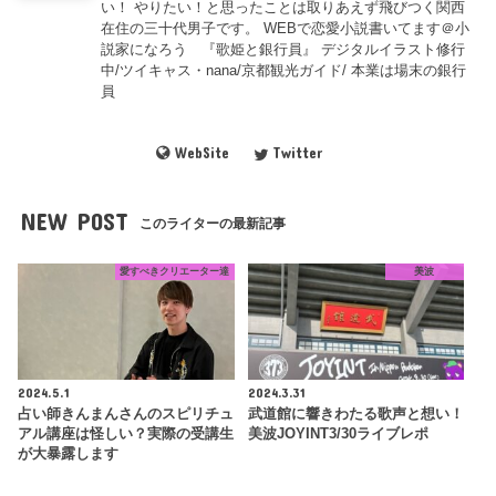
い！ やりたい！と思ったことは取りあえず飛びつく関西
在住の三十代男子です。 WEBで恋愛小説書いてます＠小
説家になろう 『歌姫と銀行員』 デジタルイラスト修行
中/ツイキャス・nana/京都観光ガイド/ 本業は場末の銀行
員
WebSite
Twitter
NEW POST
このライターの最新記事
愛すべきクリエーター達
美波
2024.5.1
2024.3.31
占い師きんまんさんのスピリチュ
武道館に響きわたる歌声と想い！
アル講座は怪しい？実際の受講生
美波JOYINT3/30ライブレポ
が大暴露します