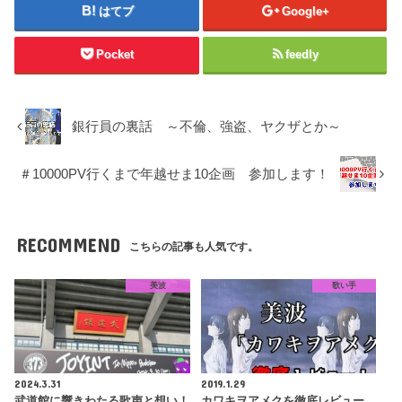
はてブ
Google+
Pocket
feedly
銀行員の裏話 ～不倫、強盗、ヤクザとか～
＃10000PV行くまで年越せま10企画 参加します！
RECOMMEND
こちらの記事も人気です。
美波
歌い手
2024.3.31
2019.1.29
武道館に響きわたる歌声と想い！
カワキヲアメクを徹底レビュー