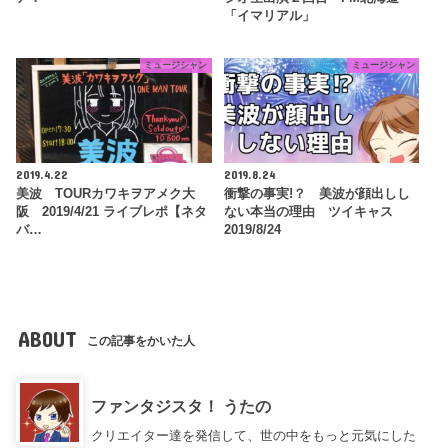
「イマリアル」
ミュージシャン
ミュージシャン
2019.4.22
2019.8.24
美波 TOURカワキヲアメク大
衝撃の事実!？ 美波が顔出しし
阪 2019/4/21 ライブレポ【ネタ
ない本当の理由 ツイキャス
バ…
2019/8/24
ABOUT
この記事をかいた人
ファンタジスタ！ うたの
クリエイター達を発信して、世の中をもっと元気にした