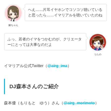
へえ……片耳イヤホンでコソコソ聴いている
と思ったら……イマリアルを聴いていたのね
嫁ちゃん
ふっ、若者のイマをつかむのが、クリエータ
ーにとっては大事なのだよ
うたの
イマリアル公式Twitter（
@
airg_ima
）
DJ森本さんのご紹介
森本優（もりもと ゆう）さん（
@
airg_morimoto
）