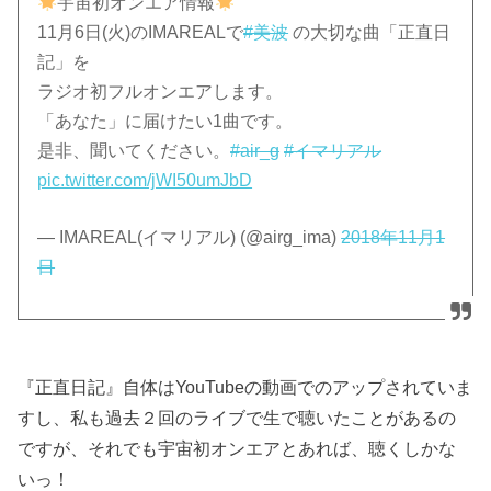
宇宙初オンエア情報
11月6日(火)のIMAREALで
#美波
の大切な曲「正直日
記」を
ラジオ初フルオンエアします。
「あなた」に届けたい1曲です。
是非、聞いてください。
#air_g
#イマリアル
pic.twitter.com/jWI50umJbD
— IMAREAL(イマリアル) (@airg_ima)
2018年11月1
日
『正直日記』自体はYouTubeの動画でのアップされていま
すし、私も過去２回のライブで生で聴いたことがあるの
ですが、それでも宇宙初オンエアとあれば、聴くしかな
いっ！