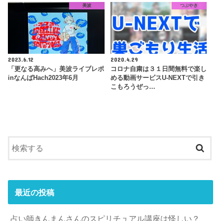
美波
つぶやき
2023.6.12
2020.4.29
「更なる高みへ」美波ライブレポ
コロナ自粛は３１日間無料で楽し
inなんばHach2023年6月
める動画サービスU-NEXTで引き
こもろうぜっ…
最近の投稿
占い師きんまんさんのスピリチュアル講座は怪しい？