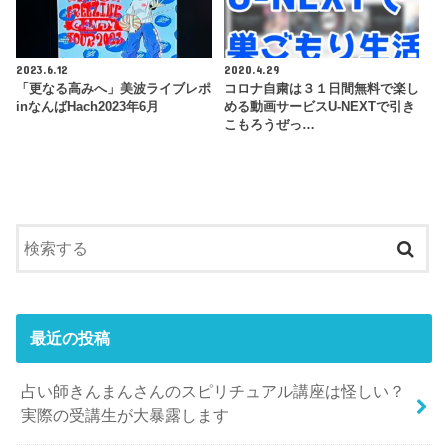
2023.6.12
2020.4.29
「更なる高みへ」美波ライブレポ
コロナ自粛は３１日間無料で楽し
inなんばHach2023年6月
める動画サービスU-NEXTで引き
こもろうぜっ…
最近の投稿
占い師きんまんさんのスピリチュアル講座は怪しい？
実際の受講生が大暴露します