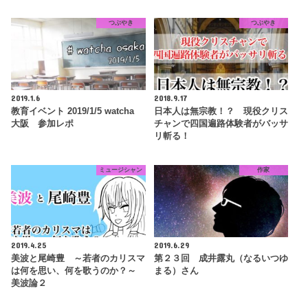
つぶやき
つぶやき
2019.1.6
2018.9.17
教育イベント 2019/1/5 watcha
日本人は無宗教！？ 現役クリス
大阪 参加レポ
チャンで四国遍路体験者がバッサ
リ斬る！
ミュージシャン
作家
2019.4.25
2019.6.29
美波と尾崎豊 ～若者のカリスマ
第２３回 成井露丸（なるいつゆ
は何を思い、何を歌うのか？～
まる）さん
美波論２