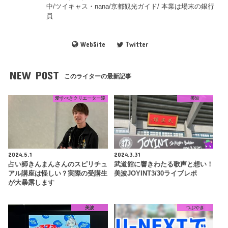
中/ツイキャス・nana/京都観光ガイド/ 本業は場末の銀行
員
WebSite
Twitter
NEW POST
このライターの最新記事
愛すべきクリエーター達
美波
2024.5.1
2024.3.31
占い師きんまんさんのスピリチュ
武道館に響きわたる歌声と想い！
アル講座は怪しい？実際の受講生
美波JOYINT3/30ライブレポ
が大暴露します
美波
つぶやき