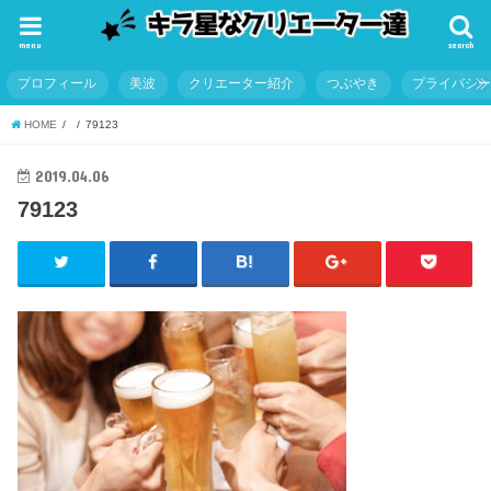
menu
search
プロフィール
美波
クリエーター紹介
つぶやき
プライバシ
HOME
79123
2019.04.06
79123