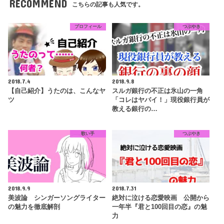
RECOMMEND
こちらの記事も人気です。
プロフィール
つぶやき
2018.7.4
2018.9.8
【自己紹介】うたのは、こんなヤ
スルガ銀行の不正は氷山の一角
ツ
「コレはヤバイ！」現役銀行員が
教える銀行の…
歌い手
つぶやき
2018.9.9
2018.7.31
美波論 シンガーソングライター
絶対に泣ける恋愛映画 公開から
の魅力を徹底解剖
一年半『君と100回目の恋』の魅
力