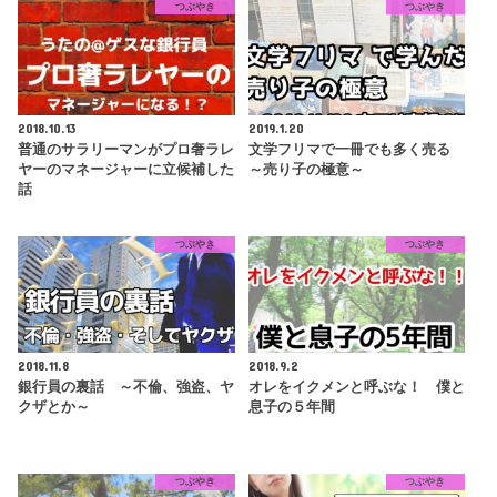
つぶやき
つぶやき
2018.10.13
2019.1.20
普通のサラリーマンがプロ奢ラレ
文学フリマで一冊でも多く売る
ヤーのマネージャーに立候補した
～売り子の極意～
話
つぶやき
つぶやき
2018.11.8
2018.9.2
銀行員の裏話 ～不倫、強盗、ヤ
オレをイクメンと呼ぶな！ 僕と
クザとか～
息子の５年間
つぶやき
つぶやき