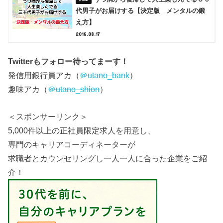
代男子がお届けする【決定版 メンタルの鍛
え方】
2018.08.17
Twitterもフォロー待ってまーす！
発信用銀行員アカ（
＠utano_bank
）
趣味アカ（
＠utano_shion
）
＜スポンサーリンク＞
5,000件以上の正社員限定求人を用意し、
専門のキャリアコーディネーターが
求職者とカウンセリングし一人一人に合った企業をご紹
介！