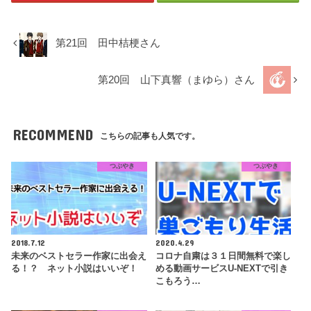
第21回 田中桔梗さん
第20回 山下真響（まゆら）さん
RECOMMEND
こちらの記事も人気です。
つぶやき
つぶやき
2018.7.12
2020.4.29
未来のベストセラー作家に出会え
コロナ自粛は３１日間無料で楽し
る！？ ネット小説はいいぞ！
める動画サービスU-NEXTで引き
こもろう…