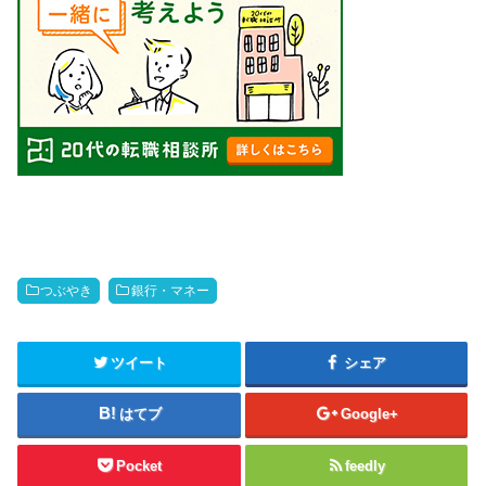
つぶやき
銀行・マネー
ツイート
シェア
はてブ
Google+
Pocket
feedly