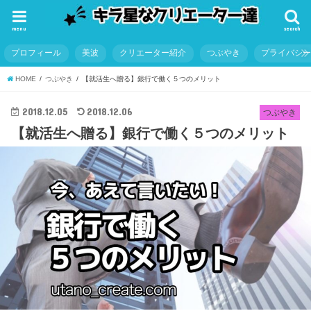
menu
search
プロフィール
美波
クリエーター紹介
つぶやき
プライバシ
HOME
つぶやき
【就活生へ贈る】銀行で働く５つのメリット
2018.12.05
2018.12.06
つぶやき
【就活生へ贈る】銀行で働く５つのメリット