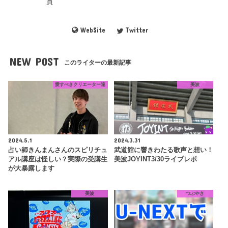
員
WebSite
Twitter
NEW POST
このライターの最新記事
愛すべきクリエーター達
美波
2024.5.1
2024.3.31
占い師きんまんさんのスピリチュ
武道館に響きわたる歌声と想い！
アル講座は怪しい？実際の受講生
美波JOYINT3/30ライブレポ
が大暴露します
美波
つぶやき