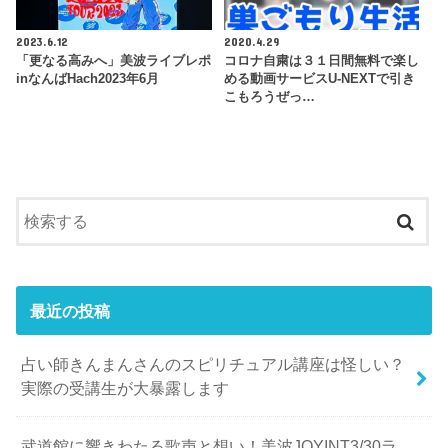
2023.6.12
2020.4.29
「更なる高みへ」美波ライブレポ
コロナ自粛は３１日間無料で楽し
inなんばHach2023年6月
める動画サービスU-NEXTで引き
こもろうぜっ…
最近の投稿
占い師きんまんさんのスピリチュアル講座は怪しい？
実際の受講生が大暴露します
武道館に響きわたる歌声と想い！美波JOYINT3/30ラ