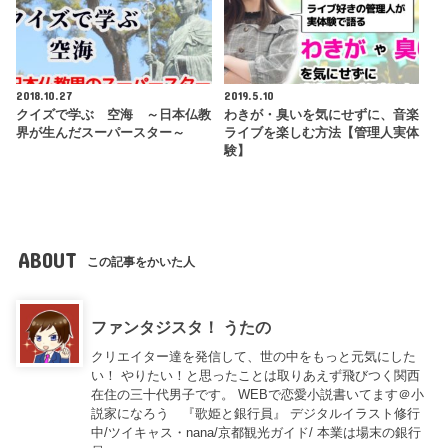
2018.10.27
2019.5.10
クイズで学ぶ 空海 ～日本仏教
わきが・臭いを気にせずに、音楽
界が生んだスーパースター～
ライブを楽しむ方法【管理人実体
験】
ABOUT
この記事をかいた人
ファンタジスタ！ うたの
クリエイター達を発信して、世の中をもっと元気にした
い！ やりたい！と思ったことは取りあえず飛びつく関西
在住の三十代男子です。 WEBで恋愛小説書いてます＠小
説家になろう 『歌姫と銀行員』 デジタルイラスト修行
中/ツイキャス・nana/京都観光ガイド/ 本業は場末の銀行