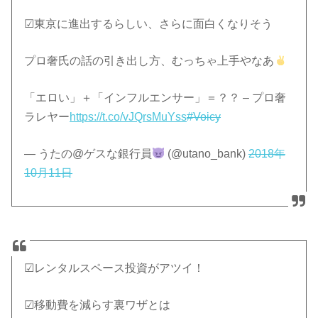
☑︎東京に進出するらしい、さらに面白くなりそう
プロ奢氏の話の引き出し方、むっちゃ上手やなあ
「エロい」＋「インフルエンサー」＝？？ – プロ奢
ラレヤー
https://t.co/vJQrsMuYss
#Voicy
— うたの@ゲスな銀行員
(@utano_bank)
2018年
10月11日
☑︎レンタルスペース投資がアツイ！
☑︎移動費を減らす裏ワザとは