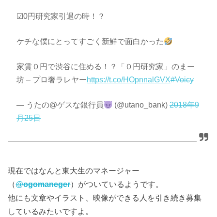
☑︎0円研究家引退の時！？
ケチな僕にとってすごく新鮮で面白かった
家賃０円で渋谷に住める！？「０円研究家」のまー
坊 – プロ奢ラレヤー
https://t.co/HOpnnalGVX
#Voicy
— うたの@ゲスな銀行員
(@utano_bank)
2018年9
月25日
現在ではなんと東大生のマネージャー
（
@
ogomaneger
）がついているようです。
他にも文章やイラスト、映像ができる人を引き続き募集
しているみたいですよ。