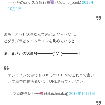
— うたの@ゲスな銀行員
(@utano_bank)
2018年
10月1日
まあ、どうせ返事なんて来ねえだろうな……
とダラダラとタイムラインを眺めていると
ま、まさかの返事ｷﾀ━━━━(ﾟ∀ﾟ)━━━━!!
オンラインのみでもＯＫっす！ＤＭでこれまで書い
た文章で自信あるやつ、URL送ってください！
— プロ奢ラレヤー
(@taichinakaj)
2018年10月1日