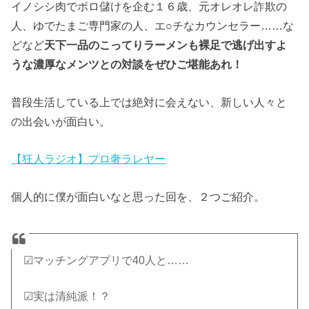
イノシシ肉でボロ儲けを企む１６歳、元オレオレ詐欺の
人、ゆでたまご専門家の人、エ○チなカウンセラー……な
どなど
天下一品のこってりラーメンも裸足で逃げ出すよ
うな濃厚なメンツとの対談をぜひご堪能あれ！
普段生活している上では絶対に会えない、新しい人々と
の出会いが面白い。
【狂人ラジオ】プロ奢ラレヤー
個人的に僕が面白いなと思った回を、２つご紹介。
☑︎マッチングアプリで40人と……
☑︎実は清純派！？