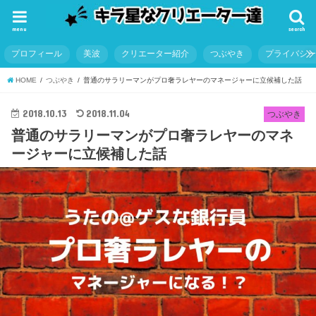
menu
search
プロフィール
美波
クリエーター紹介
つぶやき
プライバシ
HOME
つぶやき
普通のサラリーマンがプロ奢ラレヤーのマネージャーに立候補した話
2018.10.13
2018.11.04
つぶやき
普通のサラリーマンがプロ奢ラレヤーのマネ
ージャーに立候補した話