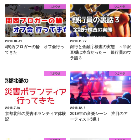
つぶやき
つぶやき
2018.10.31
2018.11.27
#関西ブロガーの輪 オフ会行っ
銀行と金融庁検査の実態 ～半沢
てきた
直樹は本当だった～ 銀行員のウ
ラ話３
つぶやき
つぶやき
2018.7.16
2018.12.8
京都北部の災害ボランティア体験
2019年の音楽シーン 注目のア
記
ーティスト5選！