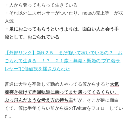
・人から奢ってもらって生きている
・それ以外にスポンサーがついたり、noteの売上等 が収
入源
・単におごってもらうというよりは、面白い人と会う手
段として、おごられている
【外部リンク】新R２５ まだ働いて稼いでいるの？ お
ごられて生きる…！？ ２１歳・無職・既婚の”プロ奢ラ
レヤー”に価値観を揺さぶられた
普通に大学を卒業して勤め人やってる僕からすると
大気
圏突き抜けて周回軌道に乗ってまた戻ってくるくらい、
ぶっ飛んだような考え方の持ち主
だが、そこが逆に面白
くて、僕は半年くらい前から彼のTwitterをフォローしてい
た。