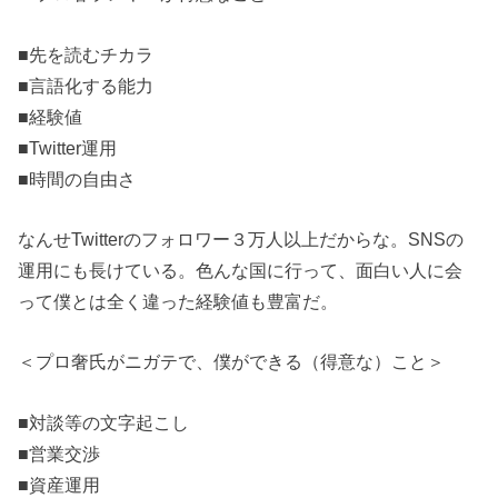
■先を読むチカラ
■言語化する能力
■経験値
■Twitter運用
■時間の自由さ
なんせTwitterのフォロワー３万人以上だからな。SNSの
運用にも長けている。色んな国に行って、面白い人に会
って僕とは全く違った経験値も豊富だ。
＜プロ奢氏がニガテで、僕ができる（得意な）こと＞
■対談等の文字起こし
■営業交渉
■資産運用