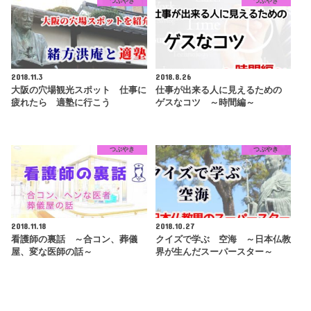
つぶやき
つぶやき
2018.11.3
2018.8.26
大阪の穴場観光スポット 仕事に
仕事が出来る人に見えるための
疲れたら 適塾に行こう
ゲスなコツ ～時間編～
つぶやき
つぶやき
2018.11.18
2018.10.27
看護師の裏話 ～合コン、葬儀
クイズで学ぶ 空海 ～日本仏教
屋、変な医師の話～
界が生んだスーパースター～