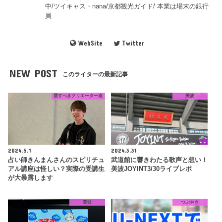
中/ツイキャス・nana/京都観光ガイド/ 本業は場末の銀行
員
WebSite
Twitter
NEW POST
このライターの最新記事
愛すべきクリエーター達
美波
2024.5.1
2024.3.31
占い師きんまんさんのスピリチュ
武道館に響きわたる歌声と想い！
アル講座は怪しい？実際の受講生
美波JOYINT3/30ライブレポ
が大暴露します
美波
つぶやき