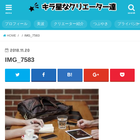
menu
search
プロフィール
美波
クリエーター紹介
つぶやき
プライバシ
HOME
IMG_7583
2018.11.20
IMG_7583