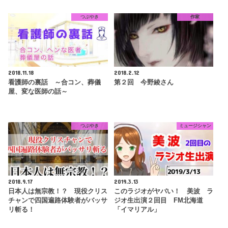
つぶやき
作家
2018.11.18
2018.2.12
看護師の裏話 ～合コン、葬儀
第２回 今野綾さん
屋、変な医師の話～
つぶやき
ミュージシャン
2018.9.17
2019.3.13
日本人は無宗教！？ 現役クリス
このラジオがヤバい！ 美波 ラ
チャンで四国遍路体験者がバッサ
ジオ生出演２回目 FM北海道
リ斬る！
「イマリアル」