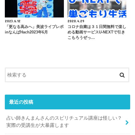
2023.6.12
2020.4.29
「更なる高みへ」美波ライブレポ
コロナ自粛は３１日間無料で楽し
inなんばHach2023年6月
める動画サービスU-NEXTで引き
こもろうぜっ…
最近の投稿
占い師きんまんさんのスピリチュアル講座は怪しい？
実際の受講生が大暴露します