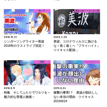
歌い手
愛すべきクリエーター達
2018.10.21
2020.3.28
シンガーソングライター美波
美波、コロナウィルスに負ける
2018年のラストライブ決定！
な！高く遠くへ「フライハイト」
ツイキャス配信…
作家
ミュージシャン
2018.8.11
2019.8.24
特集 そしてふたりでワルツを～
衝撃の事実!？ 美波が顔出しし
魅力的な登場人物達～
ない本当の理由 ツイキャス
2019/8/24