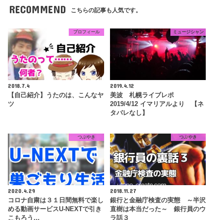
RECOMMEND
こちらの記事も人気です。
プロフィール
ミュージシャン
2018.7.4
2019.4.12
【自己紹介】うたのは、こんなヤ
美波 札幌ライブレポ
ツ
2019/4/12 イマリアルより 【ネ
タバレなし】
つぶやき
つぶやき
2020.4.29
2018.11.27
コロナ自粛は３１日間無料で楽し
銀行と金融庁検査の実態 ～半沢
める動画サービスU-NEXTで引き
直樹は本当だった～ 銀行員のウ
こもろう…
ラ話３