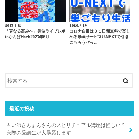
2023.6.12
2020.4.29
「更なる高みへ」美波ライブレポ
コロナ自粛は３１日間無料で楽し
inなんばHach2023年6月
める動画サービスU-NEXTで引き
こもろうぜっ…
最近の投稿
占い師きんまんさんのスピリチュアル講座は怪しい？
実際の受講生が大暴露します