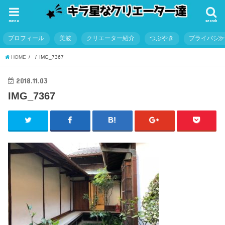
menu
search
プロフィール
美波
クリエーター紹介
つぶやき
プライバシ
HOME
IMG_7367
2018.11.03
IMG_7367