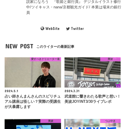
説家になろう 『歌姫と銀行員』 デジタルイラスト修行
中/ツイキャス・nana/京都観光ガイド/ 本業は場末の銀行
員
WebSite
Twitter
NEW POST
このライターの最新記事
愛すべきクリエーター達
美波
2024.5.1
2024.3.31
占い師きんまんさんのスピリチュ
武道館に響きわたる歌声と想い！
アル講座は怪しい？実際の受講生
美波JOYINT3/30ライブレポ
が大暴露します
美波
つぶやき