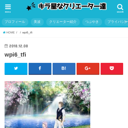
menu
search
プロフィール
美波
クリエーター紹介
つぶやき
プライバシ
HOME
wpi6_tfi
2018.12.08
wpi6_tfi