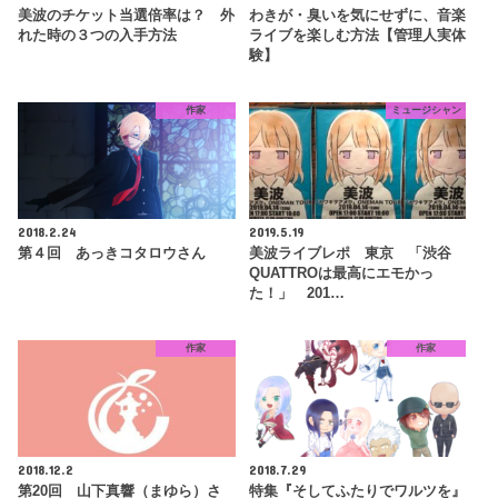
美波のチケット当選倍率は？ 外
わきが・臭いを気にせずに、音楽
れた時の３つの入手方法
ライブを楽しむ方法【管理人実体
験】
作家
ミュージシャン
2018.2.24
2019.5.19
第４回 あっきコタロウさん
美波ライブレポ 東京 「渋谷
QUATTROは最高にエモかっ
た！」 201…
作家
作家
2018.12.2
2018.7.29
第20回 山下真響（まゆら）さ
特集『そしてふたりでワルツを』