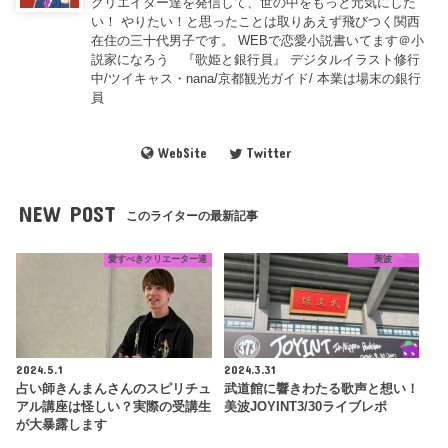
クリエイター達を発信して、世の中をもっと元気にした
い！ やりたい！と思ったことは取りあえず飛びつく関西
在住の三十代男子です。 WEBで恋愛小説書いてます＠小
説家になろう 『歌姫と銀行員』 デジタルイラスト修行
中/ツイキャス・nana/京都観光ガイド/ 本業は場末の銀行
員
WebSite
Twitter
NEW POST
このライターの最新記事
愛すべきクリエーター達
美波
2024.5.1
2024.3.31
占い師きんまんさんのスピリチュ
武道館に響きわたる歌声と想い！
アル講座は怪しい？実際の受講生
美波JOYINT3/30ライブレポ
が大暴露します