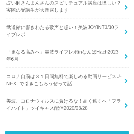
占い師きんまんさんのスピリチュアル講座は怪しい？
実際の受講生が大暴露します
武道館に響きわたる歌声と想い！美波JOYINT3/30ラ
イブレポ
「更なる高みへ」美波ライブレポinなんばHach2023
年6月
コロナ自粛は３１日間無料で楽しめる動画サービスU-
NEXTで引きこもろうぜって話
美波、コロナウィルスに負けるな！高く遠くへ「フラ
イハイト」ツイキャス配信2020/03/28