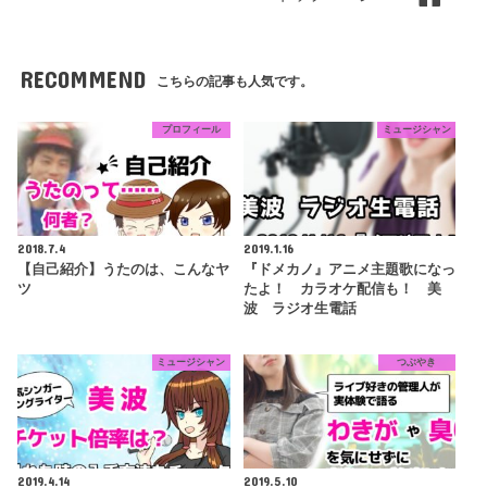
RECOMMEND
こちらの記事も人気です。
プロフィール
ミュージシャン
2018.7.4
2019.1.16
【自己紹介】うたのは、こんなヤ
『ドメカノ』アニメ主題歌になっ
ツ
たよ！ カラオケ配信も！ 美
波 ラジオ生電話
ミュージシャン
つぶやき
2019.4.14
2019.5.10