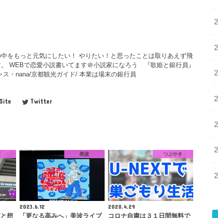
中をもっと元気にしたい！ やりたい！と思ったことは取りあえず飛
。 WEBで恋愛小説書いてます＠小説家になろう 『歌姫と銀行員』
ス・nana/京都観光ガイド/ 本業は場末の銀行員
Site
Twitter
波
美波
つぶやき
2023.6.12
2020.4.29
声と想
「更なる高みへ」美波ライブ
コロナ自粛は３１日間無料で