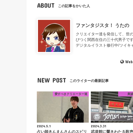
ABOUT
この記事をかいた人
ファンタジスタ！ うたの
クリエイター達を発信して、世の
びつく関西在住の三十代男子です
デジタルイラスト修行中/ツイキャ
Web
NEW POST
このライターの最新記事
愛すべきクリエーター達
美
2024.5.1
2024.3.31
占い師きんまんさんのスピリ
武道館に響きわたる歌