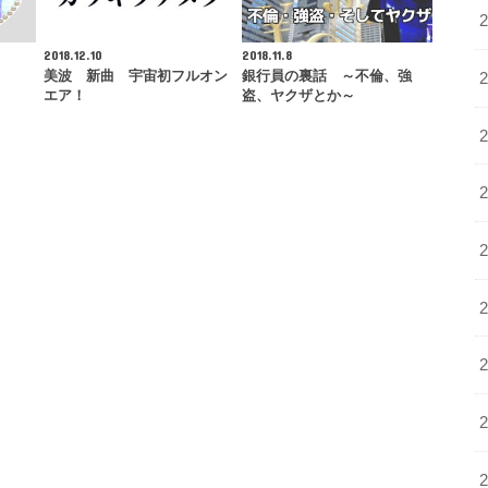
2018.12.10
2018.11.8
美波 新曲 宇宙初フルオン
銀行員の裏話 ～不倫、強
エア！
盗、ヤクザとか～