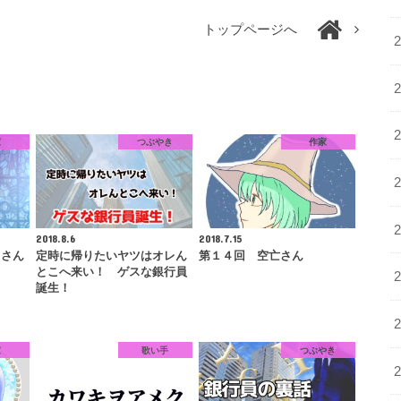
トップページへ
家
つぶやき
作家
2018.8.6
2018.7.15
ウさん
定時に帰りたいヤツはオレん
第１４回 空亡さん
とこへ来い！ ゲスな銀行員
誕生！
家
歌い手
つぶやき