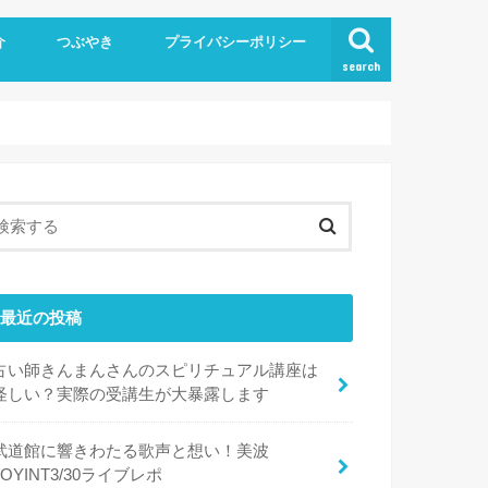
介
つぶやき
プライバシーポリシー
search
最近の投稿
占い師きんまんさんのスピリチュアル講座は
怪しい？実際の受講生が大暴露します
武道館に響きわたる歌声と想い！美波
JOYINT3/30ライブレポ