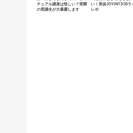
チュアル講座は怪しい？実際
い！美波JOYINT3/30
の受講生が大暴露します
レポ