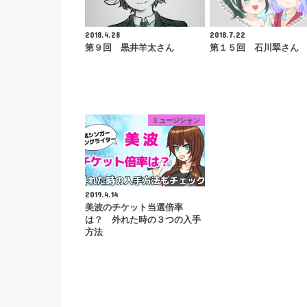
2018.4.28
2018.7.22
第９回 黒井羊太さん
第１５回 石川翠さん
ミュージシャン
2019.4.14
美波のチケット当選倍率
は？ 外れた時の３つの入手
方法