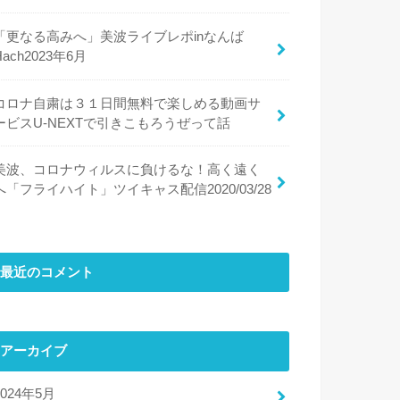
「更なる高みへ」美波ライブレポinなんば
Hach2023年6月
コロナ自粛は３１日間無料で楽しめる動画サ
ービスU-NEXTで引きこもろうぜって話
美波、コロナウィルスに負けるな！高く遠く
へ「フライハイト」ツイキャス配信2020/03/28
最近のコメント
アーカイブ
2024年5月