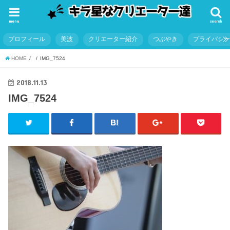
menu
search
プロフィール
美波
クリエーター紹介
つぶやき
プライバシ
HOME
IMG_7524
2018.11.13
IMG_7524