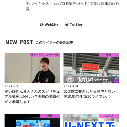
中/ツイキャス・nana/京都観光ガイド/ 本業は場末の銀行
員
WebSite
Twitter
NEW POST
このライターの最新記事
愛すべきクリエーター達
美波
2024.5.1
2024.3.31
占い師きんまんさんのスピリチュ
武道館に響きわたる歌声と想い！
アル講座は怪しい？実際の受講生
美波JOYINT3/30ライブレポ
が大暴露します
美波
つぶやき