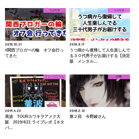
つぶやき
つぶやき
2018.10.31
2018.8.17
#関西ブロガーの輪 オフ会行っ
うつ病から復帰して人生楽しんで
てきた
る３０代男子がお届けする【決定
版 メンタル…
ミュージシャン
作家
2019.4.22
2018.2.12
美波 TOURカワキヲアメク大
第２回 今野綾さん
阪 2019/4/21 ライブレポ【ネタ
バ…