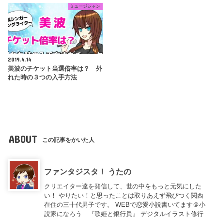
ミュージシャン
2019.4.14
美波のチケット当選倍率は？ 外
れた時の３つの入手方法
ABOUT
この記事をかいた人
ファンタジスタ！ うたの
クリエイター達を発信して、世の中をもっと元気にした
い！ やりたい！と思ったことは取りあえず飛びつく関西
在住の三十代男子です。 WEBで恋愛小説書いてます＠小
説家になろう 『歌姫と銀行員』 デジタルイラスト修行