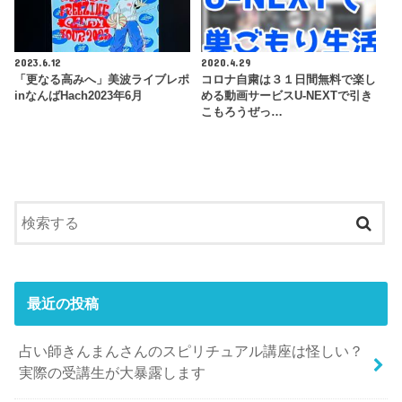
2023.6.12
2020.4.29
「更なる高みへ」美波ライブレポ
コロナ自粛は３１日間無料で楽し
inなんばHach2023年6月
める動画サービスU-NEXTで引き
こもろうぜっ…
最近の投稿
占い師きんまんさんのスピリチュアル講座は怪しい？
実際の受講生が大暴露します