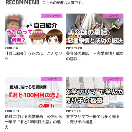
RECOMMEND
こちらの記事も人気です。
プロフィール
つぶやき
2018.7.4
2018.11.20
【自己紹介】うたのは、こんなヤ
美容師の裏話 ～恋愛事情と成功
ツ
の秘訣～
つぶやき
つぶやき
2018.7.31
2019.1.20
絶対に泣ける恋愛映画 公開から
文学フリマで一冊でも多く売る
一年半『君と100回目の恋』の魅
～売り子の極意～
力