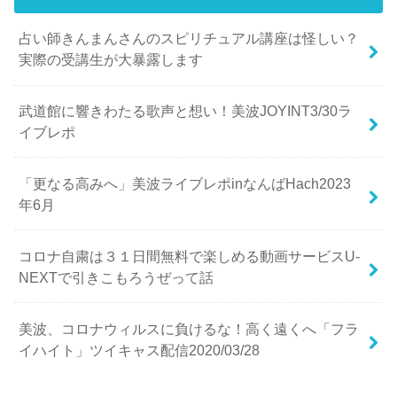
占い師きんまんさんのスピリチュアル講座は怪しい？
実際の受講生が大暴露します
武道館に響きわたる歌声と想い！美波JOYINT3/30ラ
イブレポ
「更なる高みへ」美波ライブレポinなんばHach2023
年6月
コロナ自粛は３１日間無料で楽しめる動画サービスU-
NEXTで引きこもろうぜって話
美波、コロナウィルスに負けるな！高く遠くへ「フラ
イハイト」ツイキャス配信2020/03/28