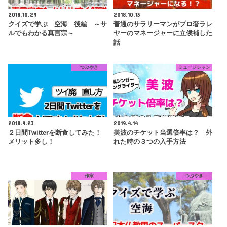
2018.10.29
2018.10.13
クイズで学ぶ 空海 後編 ～サ
普通のサラリーマンがプロ奢ラレ
ルでもわかる真言宗～
ヤーのマネージャーに立候補した
話
つぶやき
ミュージシャン
2018.9.23
2019.4.14
２日間Twitterを断食してみた！
美波のチケット当選倍率は？ 外
メリット多し！
れた時の３つの入手方法
作家
つぶやき