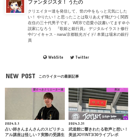
ファンタジスタ！ うたの
クリエイター達を発信して、世の中をもっと元気にした
い！ やりたい！と思ったことは取りあえず飛びつく関西
在住の三十代男子です。 WEBで恋愛小説書いてます＠小
説家になろう 『歌姫と銀行員』 デジタルイラスト修行
中/ツイキャス・nana/京都観光ガイド/ 本業は場末の銀行
員
WebSite
Twitter
NEW POST
このライターの最新記事
愛すべきクリエーター達
美波
2024.5.1
2024.3.31
占い師きんまんさんのスピリチュ
武道館に響きわたる歌声と想い！
アル講座は怪しい？実際の受講生
美波JOYINT3/30ライブレポ