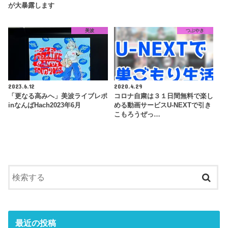
が大暴露します
美波
つぶやき
2023.6.12
2020.4.29
「更なる高みへ」美波ライブレポ
コロナ自粛は３１日間無料で楽し
inなんばHach2023年6月
める動画サービスU-NEXTで引き
こもろうぜっ…
最近の投稿