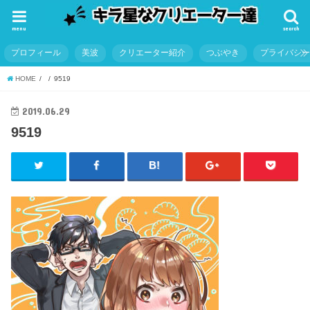
menu
search
プロフィール
美波
クリエーター紹介
つぶやき
プライバシ
HOME
9519
2019.06.29
9519