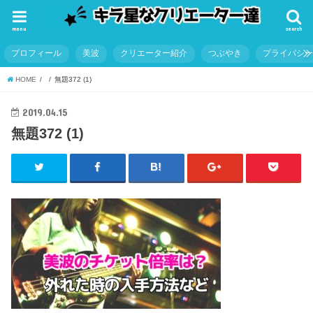
menu
search
プロフィール
美波
クリエーター紹介
つぶやき
プライバシ
HOME
無題372 (1)
2019.04.15
無題372 (1)