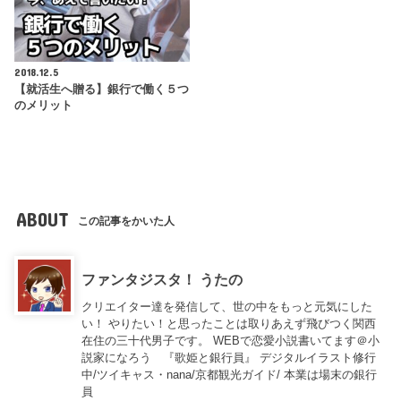
2018.12.5
【就活生へ贈る】銀行で働く５つ
のメリット
ABOUT
この記事をかいた人
ファンタジスタ！ うたの
クリエイター達を発信して、世の中をもっと元気にした
い！ やりたい！と思ったことは取りあえず飛びつく関西
在住の三十代男子です。 WEBで恋愛小説書いてます＠小
説家になろう 『歌姫と銀行員』 デジタルイラスト修行
中/ツイキャス・nana/京都観光ガイド/ 本業は場末の銀行
員