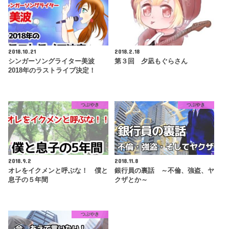
2018.10.21
2018.2.18
シンガーソングライター美波
第３回 夕凪もぐらさん
2018年のラストライブ決定！
つぶやき
つぶやき
2018.9.2
2018.11.8
オレをイクメンと呼ぶな！ 僕と
銀行員の裏話 ～不倫、強盗、ヤ
息子の５年間
クザとか～
つぶやき