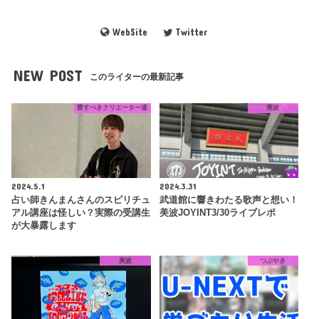
WebSite
Twitter
NEW POST
このライターの最新記事
愛すべきクリエーター達
美波
2024.5.1
2024.3.31
占い師きんまんさんのスピリチュ
武道館に響きわたる歌声と想い！
アル講座は怪しい？実際の受講生
美波JOYINT3/30ライブレポ
が大暴露します
美波
つぶやき