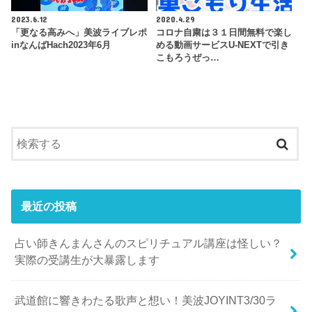
2023.6.12
2020.4.29
「更なる高みへ」美波ライブレポ
コロナ自粛は３１日間無料で楽し
inなんばHach2023年6月
める動画サービスU-NEXTで引き
こもろうぜっ…
最近の投稿
占い師きんまんさんのスピリチュアル講座は怪しい？
実際の受講生が大暴露します
武道館に響きわたる歌声と想い！美波JOYINT3/30ラ