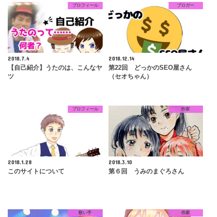
プロフィール
ブロガー
2018.7.4
2018.12.14
【自己紹介】うたのは、こんなヤ
第22回 どっかのSEO屋さん
ツ
（セオちゃん）
プロフィール
作家
2018.1.28
2018.3.10
このサイトについて
第６回 うみのまぐろさん
歌い手
作家