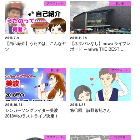
プロフィール
歌い手
2018.7.4
2018.11.24
【自己紹介】うたのは、こんなヤ
【ネタバレなし】miwa ライブレ
ツ
ポート ～miwa THE BEST …
歌い手
プロフィール
2018.10.21
2018.1.28
シンガーソングライター美波
第〇回 詩野紫苑さん
2018年のラストライブ決定！
プロフィール
つぶやき