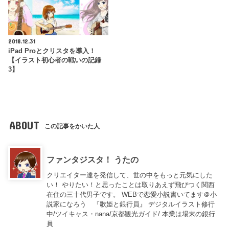
2018.12.31
iPad Proとクリスタを導入！
【イラスト初心者の戦いの記録
3】
ABOUT
この記事をかいた人
ファンタジスタ！ うたの
クリエイター達を発信して、世の中をもっと元気にした
い！ やりたい！と思ったことは取りあえず飛びつく関西
在住の三十代男子です。 WEBで恋愛小説書いてます＠小
説家になろう 『歌姫と銀行員』 デジタルイラスト修行
中/ツイキャス・nana/京都観光ガイド/ 本業は場末の銀行
員