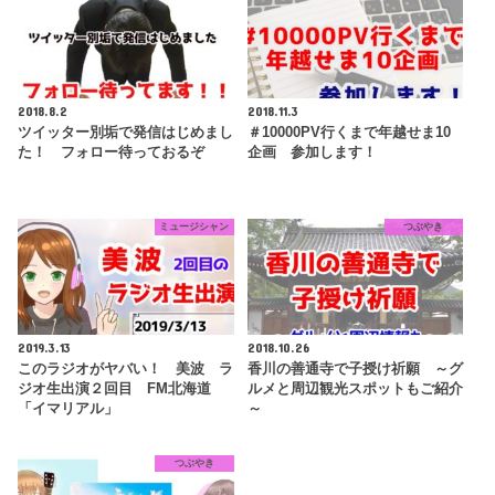
2018.8.2
2018.11.3
ツイッター別垢で発信はじめまし
＃10000PV行くまで年越せま10
た！ フォロー待っておるぞ
企画 参加します！
ミュージシャン
つぶやき
2019.3.13
2018.10.26
このラジオがヤバい！ 美波 ラ
香川の善通寺で子授け祈願 ～グ
ジオ生出演２回目 FM北海道
ルメと周辺観光スポットもご紹介
「イマリアル」
～
つぶやき