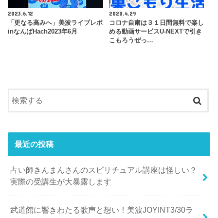
2023.6.12
2020.4.29
「更なる高みへ」美波ライブレポ
コロナ自粛は３１日間無料で楽し
inなんばHach2023年6月
める動画サービスU-NEXTで引き
こもろうぜっ…
最近の投稿
占い師きんまんさんのスピリチュアル講座は怪しい？
実際の受講生が大暴露します
武道館に響きわたる歌声と想い！美波JOYINT3/30ラ