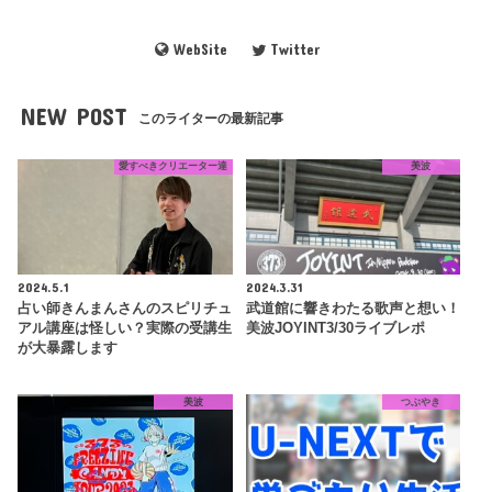
WebSite
Twitter
NEW POST
このライターの最新記事
愛すべきクリエーター達
美波
2024.5.1
2024.3.31
占い師きんまんさんのスピリチュ
武道館に響きわたる歌声と想い！
アル講座は怪しい？実際の受講生
美波JOYINT3/30ライブレポ
が大暴露します
美波
つぶやき