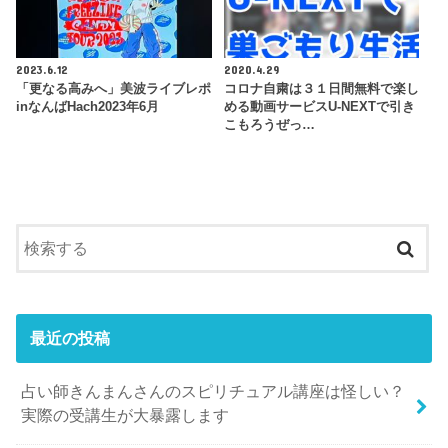
2023.6.12
2020.4.29
「更なる高みへ」美波ライブレポ
コロナ自粛は３１日間無料で楽し
inなんばHach2023年6月
める動画サービスU-NEXTで引き
こもろうぜっ…
最近の投稿
占い師きんまんさんのスピリチュアル講座は怪しい？
実際の受講生が大暴露します