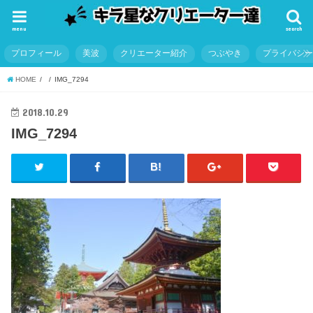
menu
search
プロフィール
美波
クリエーター紹介
つぶやき
プライバシ
HOME
IMG_7294
2018.10.29
IMG_7294