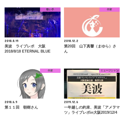
歌い手
作家
2018.8.19
2018.12.2
美波 ライブレポ 大阪
第20回 山下真響（まゆら）さ
2018/8/18 ETERNAL BLUE
ん
作家
ミュージシャン
2018.6.9
2019.12.6
第１１回 朝樹さん
一年越しの約束、美波「アメヲマ
ツ」ライブレポin大阪2019/12/4