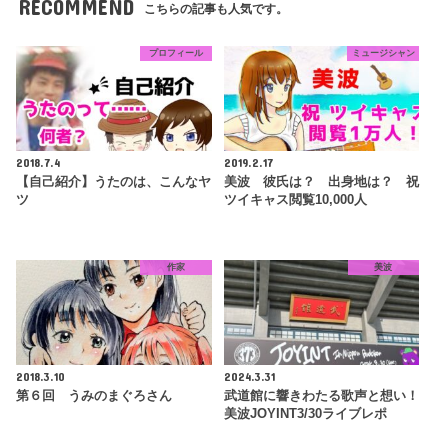
RECOMMEND
こちらの記事も人気です。
プロフィール
ミュージシャン
2018.7.4
2019.2.17
【自己紹介】うたのは、こんなヤ
美波 彼氏は？ 出身地は？ 祝
ツ
ツイキャス閲覧10,000人
作家
美波
2018.3.10
2024.3.31
第６回 うみのまぐろさん
武道館に響きわたる歌声と想い！
美波JOYINT3/30ライブレポ