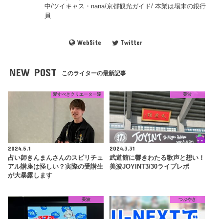
中/ツイキャス・nana/京都観光ガイド/ 本業は場末の銀行
員
WebSite
Twitter
NEW POST
このライターの最新記事
愛すべきクリエーター達
美波
2024.5.1
2024.3.31
占い師きんまんさんのスピリチュ
武道館に響きわたる歌声と想い！
アル講座は怪しい？実際の受講生
美波JOYINT3/30ライブレポ
が大暴露します
美波
つぶやき