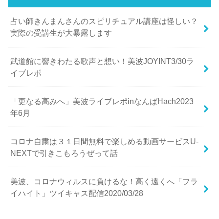
占い師きんまんさんのスピリチュアル講座は怪しい？
実際の受講生が大暴露します
武道館に響きわたる歌声と想い！美波JOYINT3/30ラ
イブレポ
「更なる高みへ」美波ライブレポinなんばHach2023
年6月
コロナ自粛は３１日間無料で楽しめる動画サービスU-
NEXTで引きこもろうぜって話
美波、コロナウィルスに負けるな！高く遠くへ「フラ
イハイト」ツイキャス配信2020/03/28