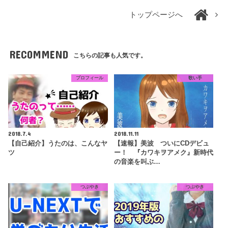
トップページへ
RECOMMEND
こちらの記事も人気です。
プロフィール
歌い手
2018.7.4
2018.11.11
【自己紹介】うたのは、こんなヤ
【速報】美波 ついにCDデビュ
ツ
ー！ 『カワキヲアメク』新時代
の音楽を叫ぶ…
つぶやき
つぶやき