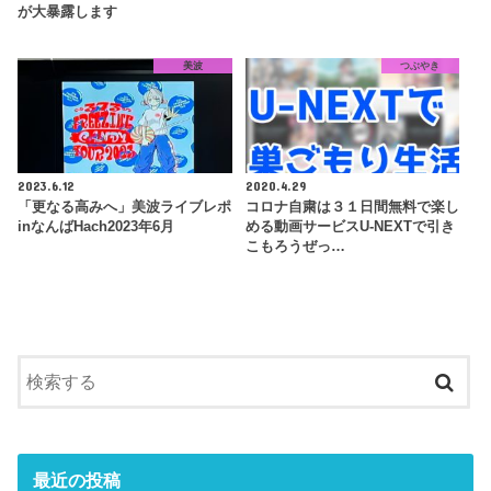
が大暴露します
美波
つぶやき
2023.6.12
2020.4.29
「更なる高みへ」美波ライブレポ
コロナ自粛は３１日間無料で楽し
inなんばHach2023年6月
める動画サービスU-NEXTで引き
こもろうぜっ…
最近の投稿