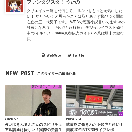
ファンタジスタ！ うたの
クリエイター達を発信して、世の中をもっと元気にした
い！ やりたい！と思ったことは取りあえず飛びつく関西
在住の三十代男子です。 WEBで恋愛小説書いてます＠小
説家になろう 『歌姫と銀行員』 デジタルイラスト修行
中/ツイキャス・nana/京都観光ガイド/ 本業は場末の銀行
員
WebSite
Twitter
NEW POST
このライターの最新記事
愛すべきクリエーター達
美波
2024.5.1
2024.3.31
占い師きんまんさんのスピリチュ
武道館に響きわたる歌声と想い！
アル講座は怪しい？実際の受講生
美波JOYINT3/30ライブレポ