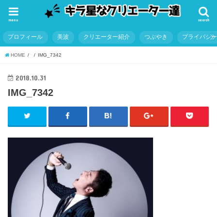
menu
search
プロフィール
美波
クリエーター紹介
つぶやき
プライバシ
HOME
IMG_7342
2018.10.31
IMG_7342