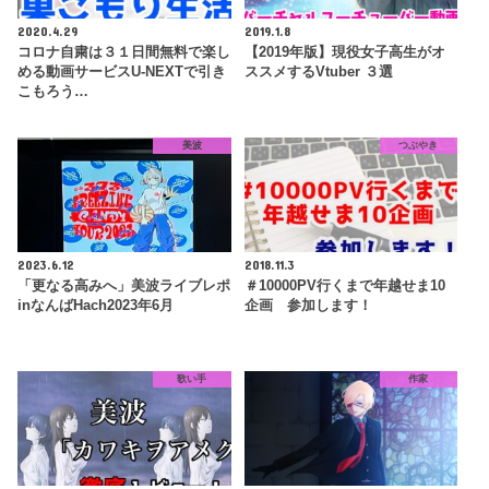
2020.4.29
2019.1.8
コロナ自粛は３１日間無料で楽し
【2019年版】現役女子高生がオ
める動画サービスU-NEXTで引き
ススメするVtuber ３選
こもろう…
美波
つぶやき
2023.6.12
2018.11.3
「更なる高みへ」美波ライブレポ
＃10000PV行くまで年越せま10
inなんばHach2023年6月
企画 参加します！
歌い手
作家