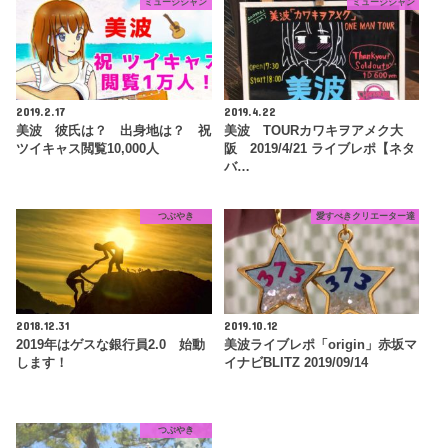
ミュージシャン
ミュージシャン
2019.2.17
2019.4.22
美波 彼氏は？ 出身地は？ 祝
美波 TOURカワキヲアメク大
ツイキャス閲覧10,000人
阪 2019/4/21 ライブレポ【ネタ
バ…
つぶやき
愛すべきクリエーター達
2018.12.31
2019.10.12
2019年はゲスな銀行員2.0 始動
美波ライブレポ「origin」赤坂マ
します！
イナビBLITZ 2019/09/14
つぶやき