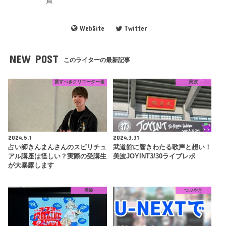
員
WebSite
Twitter
NEW POST
このライターの最新記事
愛すべきクリエーター達
美波
2024.5.1
2024.3.31
占い師きんまんさんのスピリチュ
武道館に響きわたる歌声と想い！
アル講座は怪しい？実際の受講生
美波JOYINT3/30ライブレポ
が大暴露します
美波
つぶやき