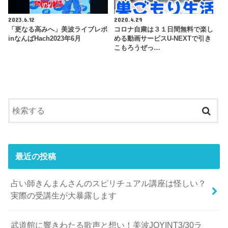
2023.6.12
2020.4.29
「更なる高みへ」美波ライブレポ
コロナ自粛は３１日間無料で楽し
inなんばHach2023年6月
める動画サービスU-NEXTで引き
こもろうぜっ…
最近の投稿
占い師きんまんさんのスピリチュアル講座は怪しい？
実際の受講生が大暴露します
武道館に響きわたる歌声と想い！美波JOYINT3/30ラ