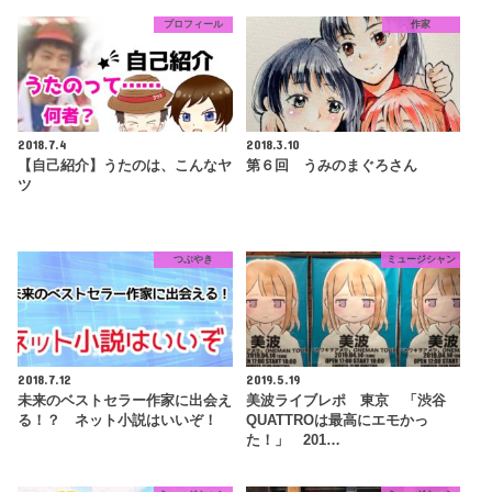
プロフィール
作家
2018.7.4
2018.3.10
【自己紹介】うたのは、こんなヤ
第６回 うみのまぐろさん
ツ
つぶやき
ミュージシャン
2018.7.12
2019.5.19
未来のベストセラー作家に出会え
美波ライブレポ 東京 「渋谷
る！？ ネット小説はいいぞ！
QUATTROは最高にエモかっ
た！」 201…