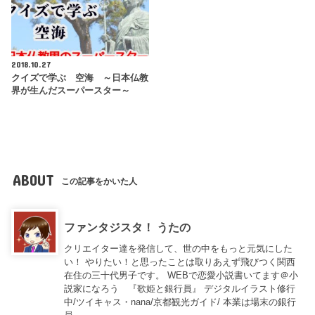
2018.10.27
クイズで学ぶ 空海 ～日本仏教
界が生んだスーパースター～
ABOUT
この記事をかいた人
ファンタジスタ！ うたの
クリエイター達を発信して、世の中をもっと元気にした
い！ やりたい！と思ったことは取りあえず飛びつく関西
在住の三十代男子です。 WEBで恋愛小説書いてます＠小
説家になろう 『歌姫と銀行員』 デジタルイラスト修行
中/ツイキャス・nana/京都観光ガイド/ 本業は場末の銀行