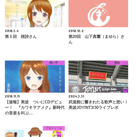
2018.3.4
2018.12.2
第５回 桜詩さん
第20回 山下真響（まゆら）さ
ん
歌い手
美波
2018.11.11
2024.3.31
【速報】美波 ついにCDデビュ
武道館に響きわたる歌声と想い！
ー！ 『カワキヲアメク』新時代
美波JOYINT3/30ライブレポ
の音楽を叫ぶ…
プロフィール