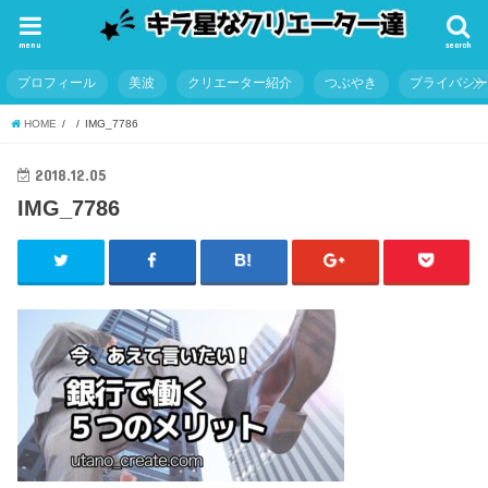
menu
search
プロフィール
美波
クリエーター紹介
つぶやき
プライバシ
HOME
IMG_7786
2018.12.05
IMG_7786