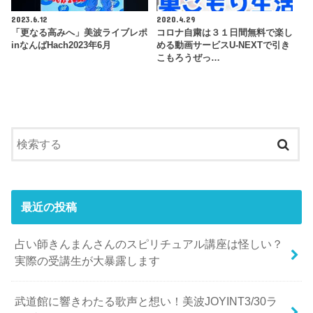
2023.6.12
2020.4.29
「更なる高みへ」美波ライブレポ
コロナ自粛は３１日間無料で楽し
inなんばHach2023年6月
める動画サービスU-NEXTで引き
こもろうぜっ…
最近の投稿
占い師きんまんさんのスピリチュアル講座は怪しい？
実際の受講生が大暴露します
武道館に響きわたる歌声と想い！美波JOYINT3/30ラ