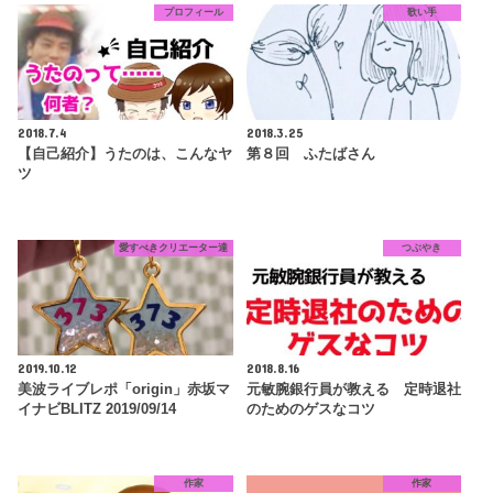
プロフィール
歌い手
2018.7.4
2018.3.25
【自己紹介】うたのは、こんなヤ
第８回 ふたばさん
ツ
愛すべきクリエーター達
つぶやき
2019.10.12
2018.8.16
美波ライブレポ「origin」赤坂マ
元敏腕銀行員が教える 定時退社
イナビBLITZ 2019/09/14
のためのゲスなコツ
作家
作家