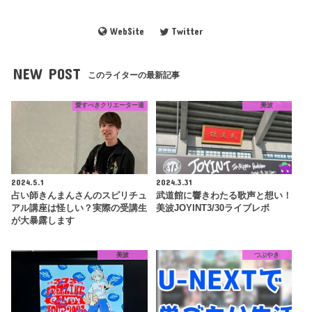
WebSite
Twitter
NEW POST
このライターの最新記事
愛すべきクリエーター達
美波
2024.5.1
2024.3.31
占い師きんまんさんのスピリチュ
武道館に響きわたる歌声と想い！
アル講座は怪しい？実際の受講生
美波JOYINT3/30ライブレポ
が大暴露します
美波
つぶやき