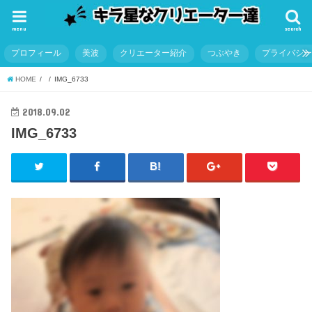
menu
search
プロフィール
美波
クリエーター紹介
つぶやき
プライバシ
HOME
IMG_6733
2018.09.02
IMG_6733