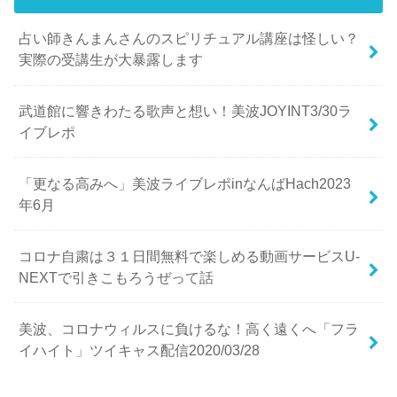
占い師きんまんさんのスピリチュアル講座は怪しい？
実際の受講生が大暴露します
武道館に響きわたる歌声と想い！美波JOYINT3/30ラ
イブレポ
「更なる高みへ」美波ライブレポinなんばHach2023
年6月
コロナ自粛は３１日間無料で楽しめる動画サービスU-
NEXTで引きこもろうぜって話
美波、コロナウィルスに負けるな！高く遠くへ「フラ
イハイト」ツイキャス配信2020/03/28