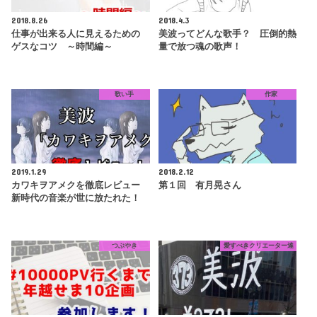
2018.8.26
2018.4.3
仕事が出来る人に見えるための
美波ってどんな歌手？ 圧倒的熱
ゲスなコツ ～時間編～
量で放つ魂の歌声！
歌い手
作家
2019.1.29
2018.2.12
カワキヲアメクを徹底レビュー
第１回 有月晃さん
新時代の音楽が世に放たれた！
つぶやき
愛すべきクリエーター達