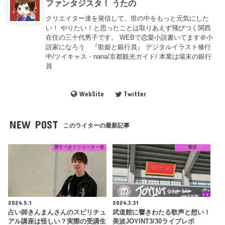
ファンタジスタ！ うたの
クリエイター達を発信して、世の中をもっと元気にした
い！ やりたい！と思ったことは取りあえず飛びつく関西
在住の三十代男子です。 WEBで恋愛小説書いてます＠小
説家になろう 『歌姫と銀行員』 デジタルイラスト修行
中/ツイキャス・nana/京都観光ガイド/ 本業は場末の銀行
員
WebSite
Twitter
NEW POST
このライターの最新記事
愛すべきクリエーター達
美波
2024.5.1
2024.3.31
占い師きんまんさんのスピリチュ
武道館に響きわたる歌声と想い！
アル講座は怪しい？実際の受講生
美波JOYINT3/30ライブレポ