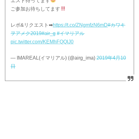
エスト待ってます
ご参加お待ちしてます
レポ&リクエスト➡︎
https://t.co/ZNgmfzN6mD
#カワキ
ヲアメク2019
#air_g
#イマリアル
pic.twitter.com/KEMhFQQlJ0
— IMAREAL(イマリアル) (@airg_ima)
2019年4月10
日