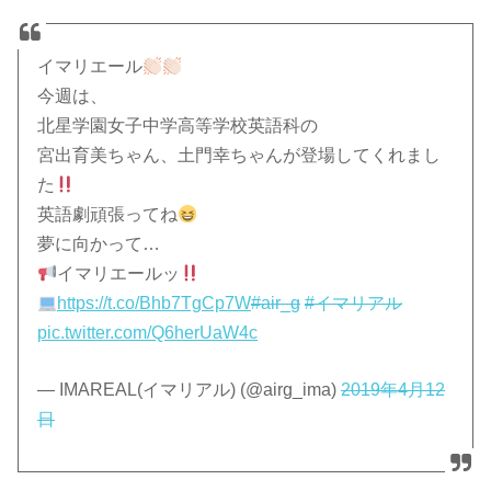
イマリエール
今週は、
北星学園女子中学高等学校英語科の
宮出育美ちゃん、土門幸ちゃんが登場してくれまし
た
英語劇頑張ってね
夢に向かって…
イマリエールッ
https://t.co/Bhb7TgCp7W
#air_g
#イマリアル
pic.twitter.com/Q6herUaW4c
— IMAREAL(イマリアル) (@airg_ima)
2019年4月12
日