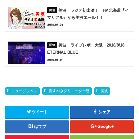
美波 ラジオ初出演！ FM北海道『イ
マリアル』から美波エール！！
2018.09.04
美波 ライブレポ 大阪 2018/8/18
ETERNAL BLUE
2018.08.19
ミュージシャン
愛すべきクリエーター達
美波
ツイート
シェア
はてブ
Google+