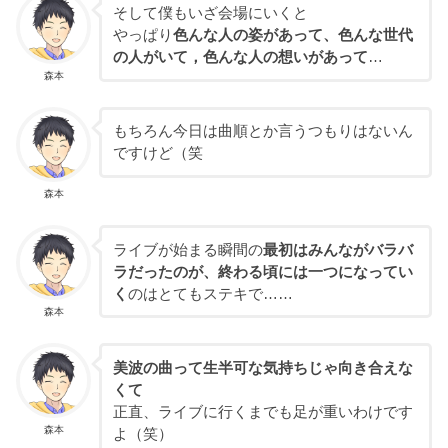
そして僕もいざ会場にいくと
やっぱり
色んな人の姿があって、色んな世代
の人がいて，色んな人の想いがあって
…
森本
もちろん今日は曲順とか言うつもりはないん
ですけど（笑
森本
ライブが始まる瞬間の
最初はみんながバラバ
ラだったのが、終わる頃には一つになってい
く
のはとてもステキで……
森本
美波の曲って生半可な気持ちじゃ向き合えな
くて
正直、ライブに行くまでも足が重いわけです
森本
よ（笑）