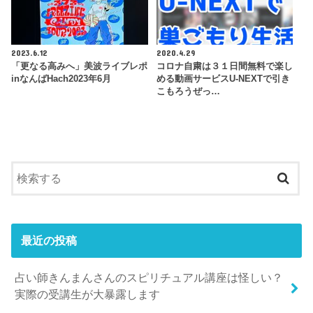
2023.6.12
2020.4.29
「更なる高みへ」美波ライブレポ
コロナ自粛は３１日間無料で楽し
inなんばHach2023年6月
める動画サービスU-NEXTで引き
こもろうぜっ…
最近の投稿
占い師きんまんさんのスピリチュアル講座は怪しい？
実際の受講生が大暴露します