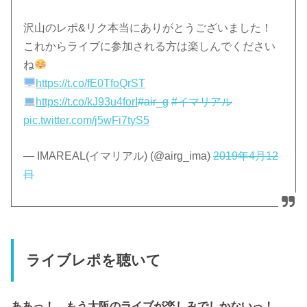
沢山のレポ&リク本当にありがとうございました！
これからライブに参加される方は楽しんでください
ね
https://t.co/fE0TfoQrST
https://t.co/kJ93u4forI
#air_g
#イマリアル
pic.twitter.com/j5wFi7tyS5
— IMAREAL(イマリアル) (@airg_ima)
2019年4月12
日
ライブレポを聴いて
ああっ！ もう大阪のライブが楽しみでしかないっ！