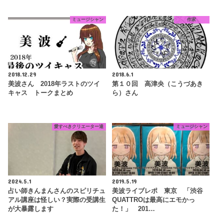
ミュージシャン
作家
2018.12.29
2018.6.1
美波さん 2018年ラストのツイ
第１０回 高津央（こうづあき
キャス トークまとめ
ら）さん
愛すべきクリエーター達
ミュージシャン
2024.5.1
2019.5.19
占い師きんまんさんのスピリチュ
美波ライブレポ 東京 「渋谷
アル講座は怪しい？実際の受講生
QUATTROは最高にエモかっ
が大暴露します
た！」 201…