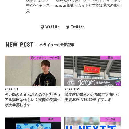
中/ツイキャス・nana/京都観光ガイド/ 本業は場末の銀行
員
WebSite
Twitter
NEW POST
このライターの最新記事
愛すべきクリエーター達
美波
2024.5.1
2024.3.31
占い師きんまんさんのスピリチュ
武道館に響きわたる歌声と想い！
アル講座は怪しい？実際の受講生
美波JOYINT3/30ライブレポ
が大暴露します
美波
つぶやき