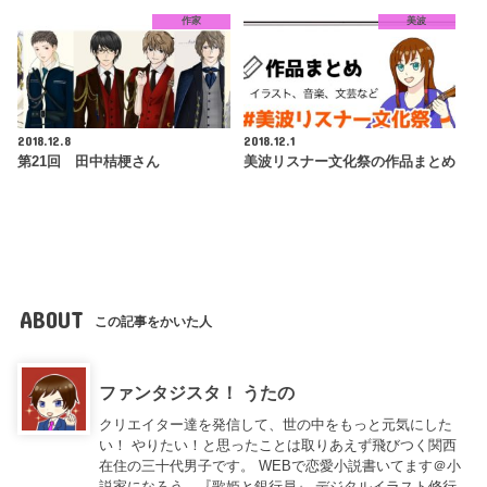
作家
美波
2018.12.8
2018.12.1
第21回 田中桔梗さん
美波リスナー文化祭の作品まとめ
ABOUT
この記事をかいた人
ファンタジスタ！ うたの
クリエイター達を発信して、世の中をもっと元気にした
い！ やりたい！と思ったことは取りあえず飛びつく関西
在住の三十代男子です。 WEBで恋愛小説書いてます＠小
説家になろう 『歌姫と銀行員』 デジタルイラスト修行