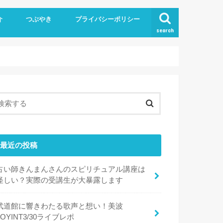
介
つぶやき
プライバシーポリシー
search
最近の投稿
占い師きんまんさんのスピリチュアル講座は
怪しい？実際の受講生が大暴露します
武道館に響きわたる歌声と想い！美波
JOYINT3/30ライブレポ