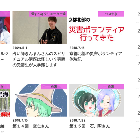
家
愛すべきクリエーター達
つぶやき
2024.5.1
2018.7.16
ワルツ
占い師きんまんさんのスピリ
京都北部の災害ボランティア
達～
チュアル講座は怪しい？実際
体験記
の受講生が大暴露します
やき
作家
作家
2018.7.15
2018.7.22
後編
第１４回 空亡さん
第１５回 石川翠さん
宗～