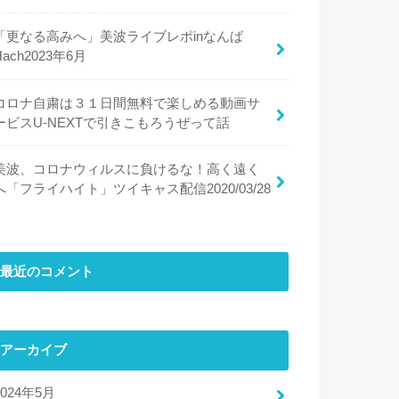
「更なる高みへ」美波ライブレポinなんば
Hach2023年6月
コロナ自粛は３１日間無料で楽しめる動画サ
ービスU-NEXTで引きこもろうぜって話
美波、コロナウィルスに負けるな！高く遠く
へ「フライハイト」ツイキャス配信2020/03/28
最近のコメント
アーカイブ
2024年5月