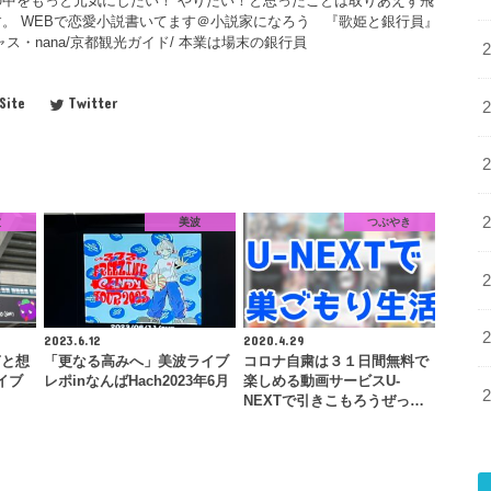
中をもっと元気にしたい！ やりたい！と思ったことは取りあえず飛
。 WEBで恋愛小説書いてます＠小説家になろう 『歌姫と銀行員』
ス・nana/京都観光ガイド/ 本業は場末の銀行員
Site
Twitter
波
美波
つぶやき
2023.6.12
2020.4.29
声と想
「更なる高みへ」美波ライブ
コロナ自粛は３１日間無料で
ライブ
レポinなんばHach2023年6月
楽しめる動画サービスU-
NEXTで引きこもろうぜっ…