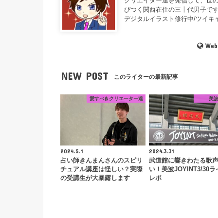
クリエイター達を発信して、世の
びつく関西在住の三十代男子です
デジタルイラスト修行中/ツイキャ
Web
NEW POST
このライターの最新記事
愛すべきクリエーター達
美
2024.5.1
2024.3.31
占い師きんまんさんのスピリ
武道館に響きわたる歌
チュアル講座は怪しい？実際
い！美波JOYINT3/30
の受講生が大暴露します
レポ