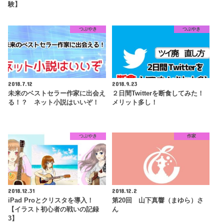
験】
つぶやき
つぶやき
2018.7.12
2018.9.23
未来のベストセラー作家に出会え
２日間Twitterを断食してみた！
る！？ ネット小説はいいぞ！
メリット多し！
つぶやき
作家
2018.12.31
2018.12.2
iPad Proとクリスタを導入！
第20回 山下真響（まゆら）さ
【イラスト初心者の戦いの記録
ん
3】