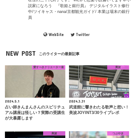
説家になろう 『歌姫と銀行員』 デジタルイラスト修行
中/ツイキャス・nana/京都観光ガイド/ 本業は場末の銀行
員
WebSite
Twitter
NEW POST
このライターの最新記事
愛すべきクリエーター達
美波
2024.5.1
2024.3.31
占い師きんまんさんのスピリチュ
武道館に響きわたる歌声と想い！
アル講座は怪しい？実際の受講生
美波JOYINT3/30ライブレポ
が大暴露します
美波
つぶやき