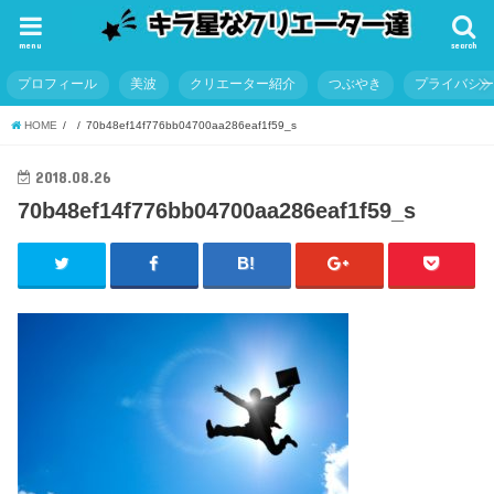
menu
search
プロフィール
美波
クリエーター紹介
つぶやき
プライバシ
HOME
70b48ef14f776bb04700aa286eaf1f59_s
2018.08.26
70b48ef14f776bb04700aa286eaf1f59_s