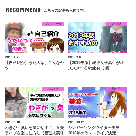
RECOMMEND
こちらの記事も人気です。
プロフィール
つぶやき
2018.7.4
2019.1.8
【自己紹介】うたのは、こんなヤ
【2019年版】現役女子高生がオ
ツ
ススメするVtuber ３選
つぶやき
歌い手
2019.5.10
2018.10.21
わきが・臭いを気にせずに、音楽
シンガーソングライター美波
ライブを楽しむ方法【管理人実体
2018年のラストライブ決定！