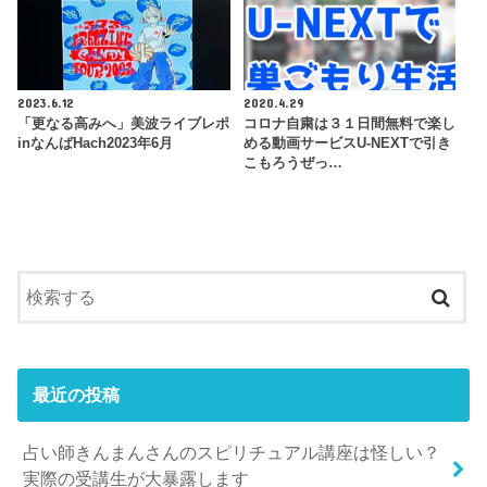
2023.6.12
2020.4.29
「更なる高みへ」美波ライブレポ
コロナ自粛は３１日間無料で楽し
inなんばHach2023年6月
める動画サービスU-NEXTで引き
こもろうぜっ…
最近の投稿
占い師きんまんさんのスピリチュアル講座は怪しい？
実際の受講生が大暴露します