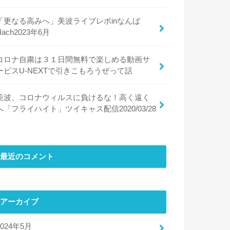
「更なる高みへ」美波ライブレポinなんば
Hach2023年6月
コロナ自粛は３１日間無料で楽しめる動画サ
ービスU-NEXTで引きこもろうぜって話
美波、コロナウィルスに負けるな！高く遠く
へ「フライハイト」ツイキャス配信2020/03/28
最近のコメント
アーカイブ
2024年5月