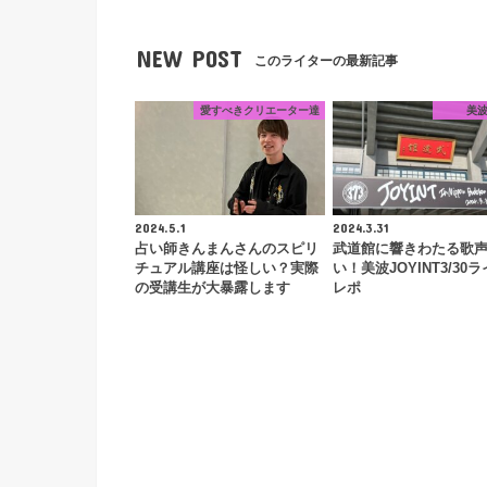
NEW POST
このライターの最新記事
愛すべきクリエーター達
美
2024.5.1
2024.3.31
占い師きんまんさんのスピリ
武道館に響きわたる歌
チュアル講座は怪しい？実際
い！美波JOYINT3/30
の受講生が大暴露します
レポ