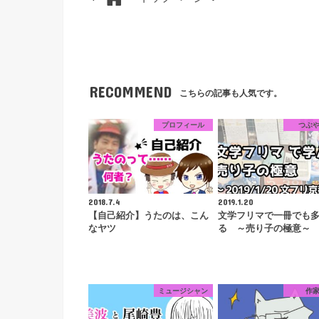
RECOMMEND
こちらの記事も人気です。
プロフィール
つぶ
2018.7.4
2019.1.20
【自己紹介】うたのは、こん
文学フリマで一冊でも
なヤツ
る ～売り子の極意～
ミュージシャン
作