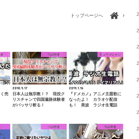
トップページへ
やき
つぶやき
ミュージシャン
2018.9.17
2019.1.16
多く売
日本人は無宗教！？ 現役ク
『ドメカノ』アニメ主題歌に
リスチャンで四国遍路体験者
なったよ！ カラオケ配信
がバッサリ斬る！
も！ 美波 ラジオ生電話
家
つぶやき
つぶやき