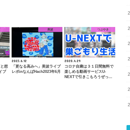
波
美波
つぶやき
2023.6.12
2020.4.29
声と想
「更なる高みへ」美波ライブ
コロナ自粛は３１日間無料で
ライブ
レポinなんばHach2023年6月
楽しめる動画サービスU-
NEXTで引きこもろうぜっ…