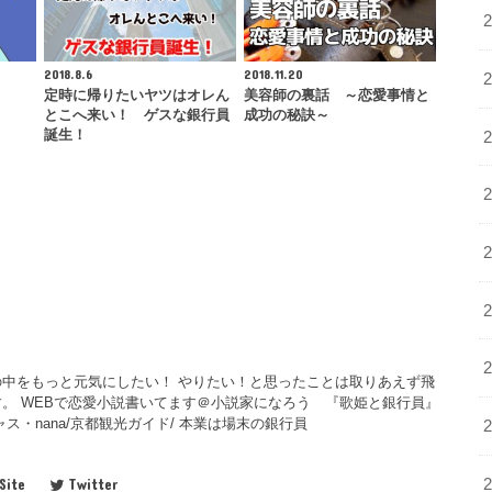
2018.8.6
2018.11.20
定時に帰りたいヤツはオレん
美容師の裏話 ～恋愛事情と
とこへ来い！ ゲスな銀行員
成功の秘訣～
誕生！
中をもっと元気にしたい！ やりたい！と思ったことは取りあえず飛
。 WEBで恋愛小説書いてます＠小説家になろう 『歌姫と銀行員』
ス・nana/京都観光ガイド/ 本業は場末の銀行員
Site
Twitter