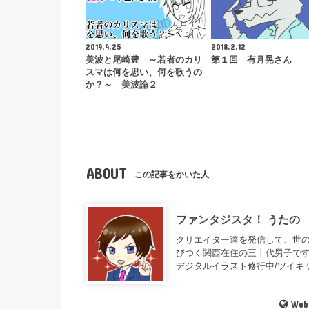
2019.4.25
2018.2.12
美波と尾崎豊 ～若者のカリ
第１回 有月晃さん
スマは何を思い、何を歌うの
か？～ 美波論２
ABOUT
この記事をかいた人
ファンタジスタ！ うたの
クリエイター達を発信して、世の
びつく関西在住の三十代男子です
デジタルイラスト修行中/ツイキャ
Web