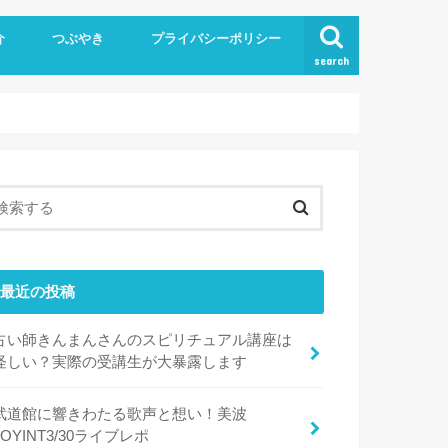
介
つぶやき
プライバシーポリシー
search
最近の投稿
占い師きんまんさんのスピリチュアル講座は
怪しい？実際の受講生が大暴露します
武道館に響きわたる歌声と想い！美波
JOYINT3/30ライブレポ