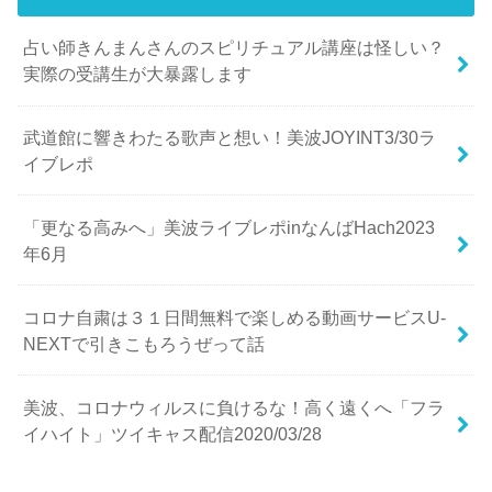
占い師きんまんさんのスピリチュアル講座は怪しい？
実際の受講生が大暴露します
武道館に響きわたる歌声と想い！美波JOYINT3/30ラ
イブレポ
「更なる高みへ」美波ライブレポinなんばHach2023
年6月
コロナ自粛は３１日間無料で楽しめる動画サービスU-
NEXTで引きこもろうぜって話
美波、コロナウィルスに負けるな！高く遠くへ「フラ
イハイト」ツイキャス配信2020/03/28