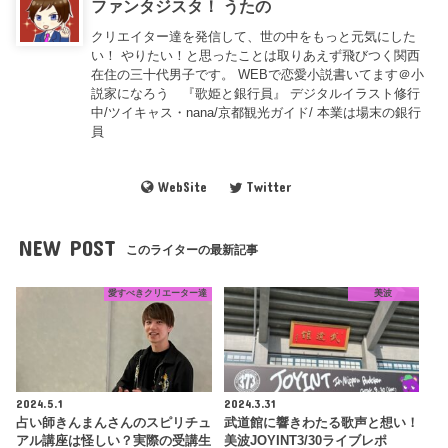
ファンタジスタ！ うたの
クリエイター達を発信して、世の中をもっと元気にした
い！ やりたい！と思ったことは取りあえず飛びつく関西
在住の三十代男子です。 WEBで恋愛小説書いてます＠小
説家になろう 『歌姫と銀行員』 デジタルイラスト修行
中/ツイキャス・nana/京都観光ガイド/ 本業は場末の銀行
員
WebSite
Twitter
NEW POST
このライターの最新記事
愛すべきクリエーター達
美波
2024.5.1
2024.3.31
占い師きんまんさんのスピリチュ
武道館に響きわたる歌声と想い！
アル講座は怪しい？実際の受講生
美波JOYINT3/30ライブレポ