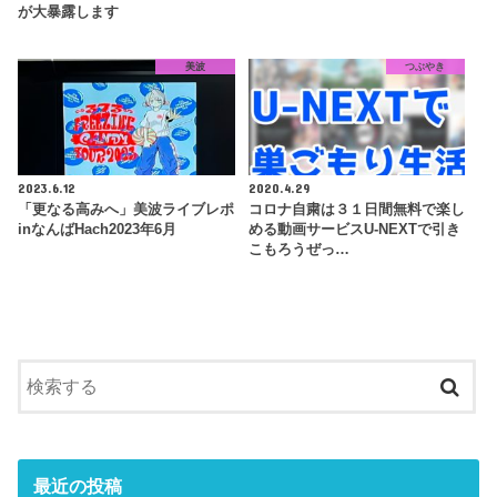
が大暴露します
美波
つぶやき
2023.6.12
2020.4.29
「更なる高みへ」美波ライブレポ
コロナ自粛は３１日間無料で楽し
inなんばHach2023年6月
める動画サービスU-NEXTで引き
こもろうぜっ…
最近の投稿