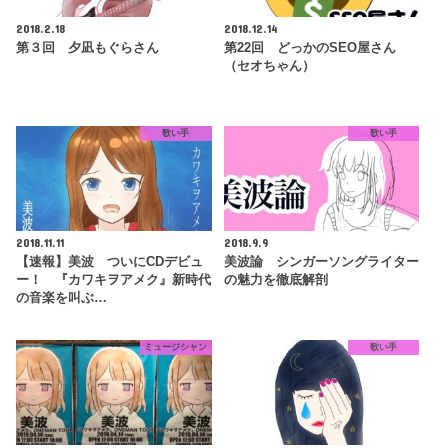
2018.2.18
2018.12.14
第３回 夕凪もぐらさん
第22回 どっかのSEO屋さん
（セオちゃん）
歌い手
歌い手
2018.11.11
2018.9.9
【速報】美波 ついにCDデビュ
美波論 シンガーソングライター
ー！ 『カワキヲアメク』新時代
の魅力を徹底解剖
の音楽を叫ぶ…
ミュージシャン
歌い手