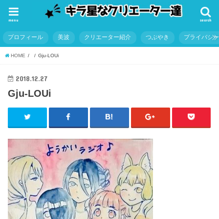
menu
search
プロフィール
美波
クリエーター紹介
つぶやき
プライバシ
HOME
Gju-LOUi
2018.12.27
Gju-LOUi