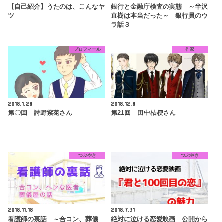
【自己紹介】うたのは、こんなヤ
銀行と金融庁検査の実態 ～半沢
ツ
直樹は本当だった～ 銀行員のウ
ラ話３
プロフィール
作家
2018.1.28
2018.12.8
第〇回 詩野紫苑さん
第21回 田中桔梗さん
つぶやき
つぶやき
2018.11.18
2018.7.31
看護師の裏話 ～合コン、葬儀
絶対に泣ける恋愛映画 公開から