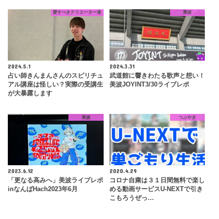
愛すべきクリエーター達
美波
2024.5.1
2024.3.31
占い師きんまんさんのスピリチュ
武道館に響きわたる歌声と想い！
アル講座は怪しい？実際の受講生
美波JOYINT3/30ライブレポ
が大暴露します
美波
つぶやき
2023.6.12
2020.4.29
「更なる高みへ」美波ライブレポ
コロナ自粛は３１日間無料で楽し
inなんばHach2023年6月
める動画サービスU-NEXTで引き
こもろうぜっ…