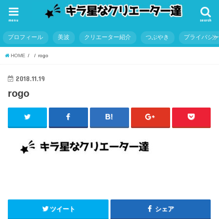
menu
search
プロフィール
美波
クリエーター紹介
つぶやき
プライバシ
HOME
rogo
2018.11.19
rogo
ツイート
シェア