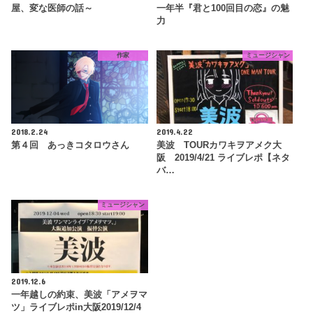
屋、変な医師の話～
一年半『君と100回目の恋』の魅
力
作家
ミュージシャン
2018.2.24
2019.4.22
第４回 あっきコタロウさん
美波 TOURカワキヲアメク大
阪 2019/4/21 ライブレポ【ネタ
バ…
ミュージシャン
2019.12.6
一年越しの約束、美波「アメヲマ
ツ」ライブレポin大阪2019/12/4