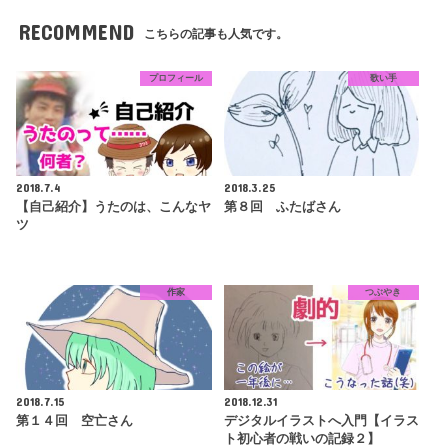
RECOMMEND
こちらの記事も人気です。
プロフィール
歌い手
2018.7.4
2018.3.25
【自己紹介】うたのは、こんなヤ
第８回 ふたばさん
ツ
作家
つぶやき
2018.7.15
2018.12.31
第１４回 空亡さん
デジタルイラストへ入門【イラス
ト初心者の戦いの記録２】