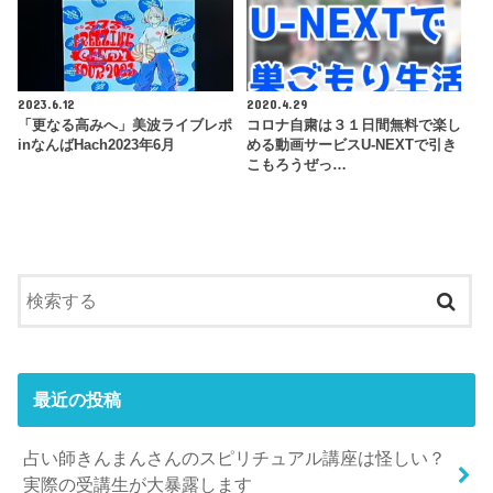
2023.6.12
2020.4.29
「更なる高みへ」美波ライブレポ
コロナ自粛は３１日間無料で楽し
inなんばHach2023年6月
める動画サービスU-NEXTで引き
こもろうぜっ…
最近の投稿
占い師きんまんさんのスピリチュアル講座は怪しい？
実際の受講生が大暴露します