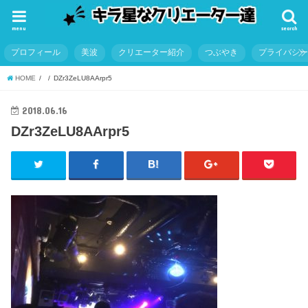
menu
search
プロフィール
美波
クリエーター紹介
つぶやき
プライバシ
HOME
DZr3ZeLU8AArpr5
2018.06.16
DZr3ZeLU8AArpr5