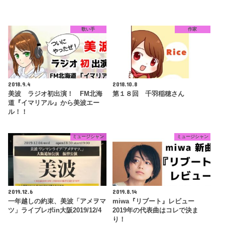
歌い手
作家
2018.9.4
2018.10.8
美波 ラジオ初出演！ FM北海
第１８回 千羽稲穂さん
道『イマリアル』から美波エー
ル！！
ミュージシャン
ミュージシャン
2019.12.6
2019.8.14
一年越しの約束、美波「アメヲマ
miwa『リブート』レビュー
ツ」ライブレポin大阪2019/12/4
2019年の代表曲はコレで決ま
り！