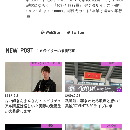
説家になろう 『歌姫と銀行員』 デジタルイラスト修行
中/ツイキャス・nana/京都観光ガイド/ 本業は場末の銀行
員
WebSite
Twitter
NEW POST
このライターの最新記事
愛すべきクリエーター達
美波
2024.5.1
2024.3.31
占い師きんまんさんのスピリチュ
武道館に響きわたる歌声と想い！
アル講座は怪しい？実際の受講生
美波JOYINT3/30ライブレポ
が大暴露します
美波
つぶやき