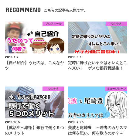
RECOMMEND
こちらの記事も人気です。
プロフィール
つぶやき
2018.7.4
2018.8.6
【自己紹介】うたのは、こんなヤ
定時に帰りたいヤツはオレんとこ
ツ
へ来い！ ゲスな銀行員誕生！
つぶやき
ミュージシャン
2018.12.5
2019.4.25
【就活生へ贈る】銀行で働く５つ
美波と尾崎豊 ～若者のカリスマ
のメリット
は何を思い、何を歌うのか？～