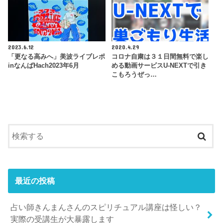
2023.6.12
2020.4.29
「更なる高みへ」美波ライブレポ
コロナ自粛は３１日間無料で楽し
inなんばHach2023年6月
める動画サービスU-NEXTで引き
こもろうぜっ…
最近の投稿
占い師きんまんさんのスピリチュアル講座は怪しい？
実際の受講生が大暴露します