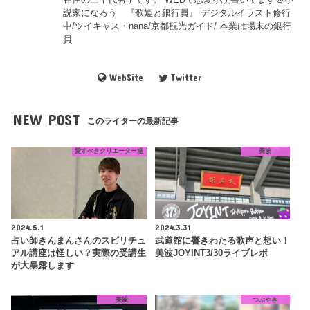
説家になろう 『歌姫と銀行員』 デジタルイラスト修行
中/ツイキャス・nana/京都観光ガイド/ 本業は場末の銀行
員
WebSite
Twitter
NEW POST
このライターの最新記事
愛すべきクリエーター達
美波
2024.5.1
2024.3.31
占い師きんまんさんのスピリチュ
武道館に響きわたる歌声と想い！
アル講座は怪しい？実際の受講生
美波JOYINT3/30ライブレポ
が大暴露します
美波
つぶやき