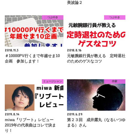
美波論２
つぶやき
つぶやき
2018.11.3
2018.8.16
＃10000PV行くまで年越せま10
元敏腕銀行員が教える 定時退社
企画 参加します！
のためのゲスなコツ
ミュージシャン
作家
2019.8.14
2019.6.29
miwa『リブート』レビュー
第２３回 成井露丸（なるいつゆ
2019年の代表曲はコレで決ま
まる）さん
り！