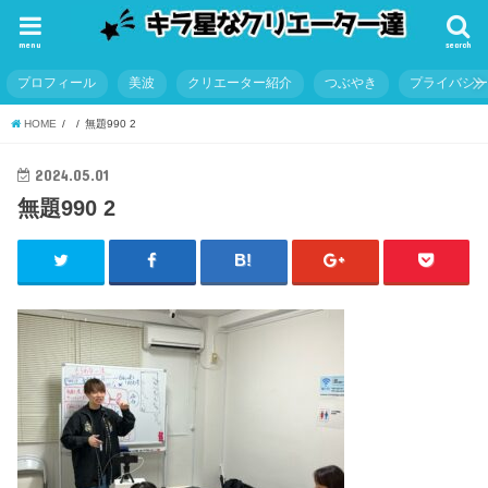
menu
search
プロフィール
美波
クリエーター紹介
つぶやき
プライバシ
HOME
無題990 2
2024.05.01
無題990 2