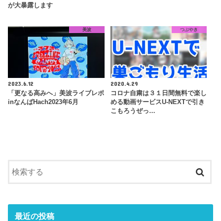
が大暴露します
美波
つぶやき
2023.6.12
2020.4.29
「更なる高みへ」美波ライブレポ
コロナ自粛は３１日間無料で楽し
inなんばHach2023年6月
める動画サービスU-NEXTで引き
こもろうぜっ…
最近の投稿