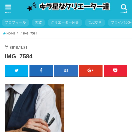
menu
search
プロフィール
美波
クリエーター紹介
つぶやき
プライバシ
HOME
IMG_7584
2018.11.21
IMG_7584