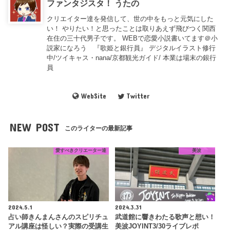
ファンタジスタ！ うたの
クリエイター達を発信して、世の中をもっと元気にした
い！ やりたい！と思ったことは取りあえず飛びつく関西
在住の三十代男子です。 WEBで恋愛小説書いてます＠小
説家になろう 『歌姫と銀行員』 デジタルイラスト修行
中/ツイキャス・nana/京都観光ガイド/ 本業は場末の銀行
員
WebSite
Twitter
NEW POST
このライターの最新記事
愛すべきクリエーター達
美波
2024.5.1
2024.3.31
占い師きんまんさんのスピリチュ
武道館に響きわたる歌声と想い！
アル講座は怪しい？実際の受講生
美波JOYINT3/30ライブレポ