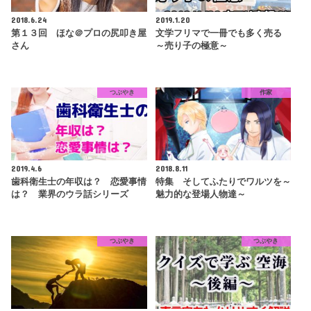
2018.6.24
2019.1.20
第１３回 ほな＠プロの尻叩き屋
文学フリマで一冊でも多く売る
さん
～売り子の極意～
つぶやき
作家
2019.4.6
2018.8.11
歯科衛生士の年収は？ 恋愛事情
特集 そしてふたりでワルツを～
は？ 業界のウラ話シリーズ
魅力的な登場人物達～
つぶやき
つぶやき