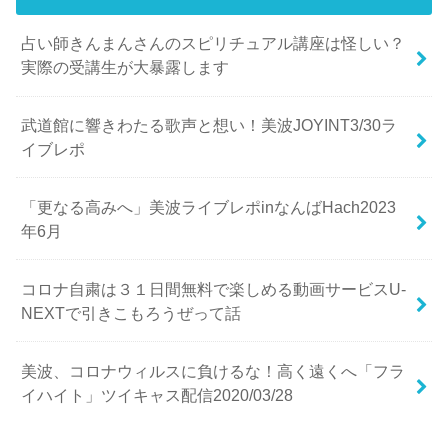
占い師きんまんさんのスピリチュアル講座は怪しい？
実際の受講生が大暴露します
武道館に響きわたる歌声と想い！美波JOYINT3/30ラ
イブレポ
「更なる高みへ」美波ライブレポinなんばHach2023
年6月
コロナ自粛は３１日間無料で楽しめる動画サービスU-
NEXTで引きこもろうぜって話
美波、コロナウィルスに負けるな！高く遠くへ「フラ
イハイト」ツイキャス配信2020/03/28