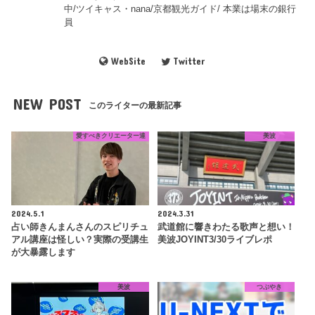
中/ツイキャス・nana/京都観光ガイド/ 本業は場末の銀行
員
WebSite
Twitter
NEW POST
このライターの最新記事
愛すべきクリエーター達
美波
2024.5.1
2024.3.31
占い師きんまんさんのスピリチュ
武道館に響きわたる歌声と想い！
アル講座は怪しい？実際の受講生
美波JOYINT3/30ライブレポ
が大暴露します
美波
つぶやき