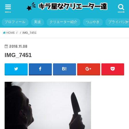
menu
search
プロフィール
美波
クリエーター紹介
つぶやき
プライバシ
HOME
IMG_7451
2018.11.08
IMG_7451