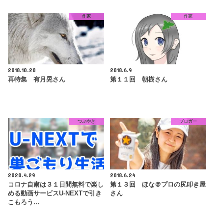
作家
作家
2018.10.20
2018.6.9
再特集 有月晃さん
第１１回 朝樹さん
つぶやき
ブロガー
2020.4.29
2018.6.24
コロナ自粛は３１日間無料で楽し
第１３回 ほな＠プロの尻叩き屋
める動画サービスU-NEXTで引き
さん
こもろう…