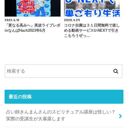
2023.6.12
2020.4.29
「更なる高みへ」美波ライブレポ
コロナ自粛は３１日間無料で楽し
inなんばHach2023年6月
める動画サービスU-NEXTで引き
こもろうぜっ…
最近の投稿
占い師きんまんさんのスピリチュアル講座は怪しい？
実際の受講生が大暴露します