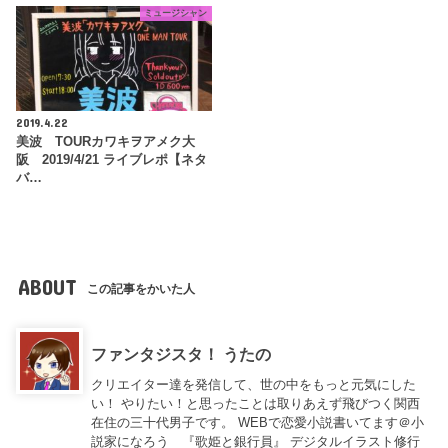
ミュージシャン
2019.4.22
美波 TOURカワキヲアメク大
阪 2019/4/21 ライブレポ【ネタ
バ…
ABOUT
この記事をかいた人
ファンタジスタ！ うたの
クリエイター達を発信して、世の中をもっと元気にした
い！ やりたい！と思ったことは取りあえず飛びつく関西
在住の三十代男子です。 WEBで恋愛小説書いてます＠小
説家になろう 『歌姫と銀行員』 デジタルイラスト修行