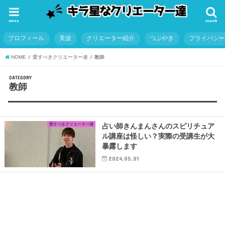
menu
search
プロフィール
美波
クリエーター紹介
つぶやき
プライバシ
HOME
愛すべきクリエーター達
教師
CATEGORY
教師
愛すべきクリエーター達
占い師きんまんさんのスピリチュア
ル講座は怪しい？実際の受講生が大
暴露します
2024.05.01