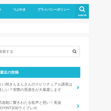
介
つぶやき
プライバシーポリシー
search
最近の投稿
占い師きんまんさんのスピリチュアル講座は
怪しい？実際の受講生が大暴露します
武道館に響きわたる歌声と想い！美波
JOYINT3/30ライブレポ